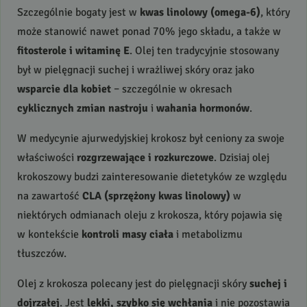
Szczególnie bogaty jest w
kwas linolowy (omega‑6)
, który
może stanowić nawet ponad 70% jego składu, a także w
fitosterole i witaminę E
. Olej ten tradycyjnie stosowany
był w pielęgnacji suchej i wrażliwej skóry oraz jako
wsparcie dla kobiet
– szczególnie w okresach
cyklicznych zmian nastroju
i
wahania hormonów
.
W medycynie ajurwedyjskiej krokosz był ceniony za swoje
właściwości
rozgrzewające i rozkurczowe
. Dzisiaj olej
krokoszowy budzi zainteresowanie dietetyków ze względu
na zawartość
CLA
(sprzężony kwas linolowy)
w
niektórych odmianach oleju z krokosza, który pojawia się
w kontekście
kontroli masy ciała
i metabolizmu
tłuszczów.
Olej z krokosza polecany jest do pielęgnacji skóry
suchej i
dojrzałej
. Jest
lekki, szybko się wchłania
i nie pozostawia