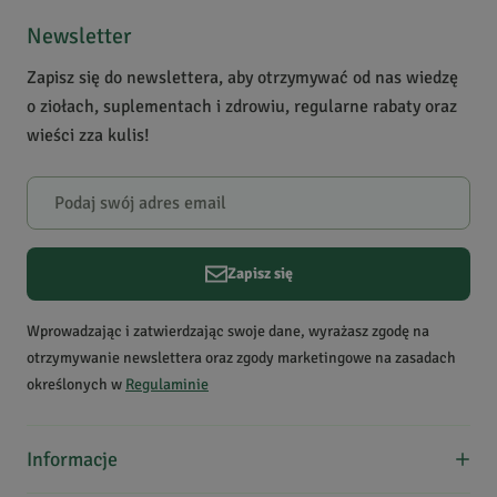
5
1
sezam
4
0
Newsletter
3
0
Zapisz się do newslettera, aby otrzymywać od nas wiedzę
2
0
o ziołach, suplementach i zdrowiu, regularne rabaty oraz
1
0
wieści zza kulis!
Powiadomienie
W naszej witrynie opinie mogą dodawać tylko osoby, które
zakupiły produkt.
Dodaj opinię
Zapisz się
Beata
P.
Data dodania:
28.02.2022
Wprowadzając i zatwierdzając swoje dane, wyrażasz zgodę na
5
otrzymywanie newslettera oraz zgody marketingowe na zasadach
określonych w
Regulaminie
Smaczny
Informacje