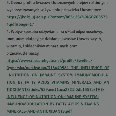
3. Ocena profilu kwasów tłuszczowych olejów roślinnych
wykorzystywanych w żywieniu człowieka i kosmetyce.
https://jbc.bj.uj.edu.pl/Content/866125/NDIGOZ08575
4.pdf#page=17
4. Wpływ sposobu odżywiania na układ odpornościowy.
Immunomodulacyjne działanie kwasów tłuszczowych,
witamin, i składników mineralnych oraz
przeciwutleniaczy.
https://www.researchgate.net/profile/Ewelina-
Dymarska/publication/313440581_THE_INFLUENCE_OF
_NUTRITION_ON_IMMUNE_SYSTEM_IMMUNOMODULA
TION_BY_FATTY_ACIDS_VITAMINS_MINERALS_AND_AN
TIOXIDANTS/links/589acc11aca2721f0db1357c/THE-
INFLUENCE
-OF-
NUTRITION
-ON-
IMMUNE
-
SYSTEM
-
IMMUNOMODULATION
-BY-
FATTY
-
ACIDS
-
VITAMINS
-
MINERALS
-
AND
-
ANTIOXIDANTS
.pdf