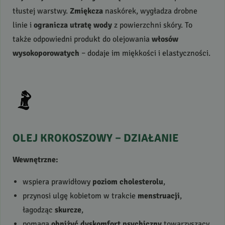
tłustej warstwy.
Zmiękcza
naskórek, wygładza drobne
linie i
ogranicza utratę wody
z powierzchni skóry. To
także odpowiedni produkt do olejowania
włosów
wysokoporowatych
– dodaje im miękkości i elastyczności.
OLEJ
KROKOSZOWY
–
DZIAŁANIE
Wewnętrzne:
wspiera prawidłowy
poziom cholesterolu
,
przynosi ulgę kobietom w trakcie
menstruacji
,
łagodząc
skurcze
,
pomaga
obniżyć dyskomfort psychiczny
towarzyszący