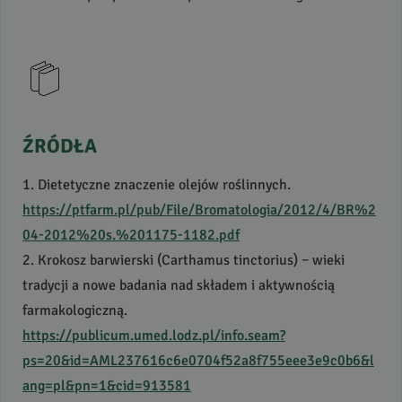
ŹRÓDŁA
1. Dietetyczne znaczenie olejów roślinnych.
https://ptfarm.pl/pub/File/Bromatologia/2012/4/BR%2
04-2012%20s.%201175-1182.pdf
2. Krokosz barwierski (Carthamus tinctorius) – wieki
tradycji a nowe badania nad składem i aktywnością
farmakologiczną.
https://publicum.umed.lodz.pl/info.seam?
ps=20&id=AML237616c6e0704f52a8f755eee3e9c0b6&l
ang=pl&pn=1&cid=913581