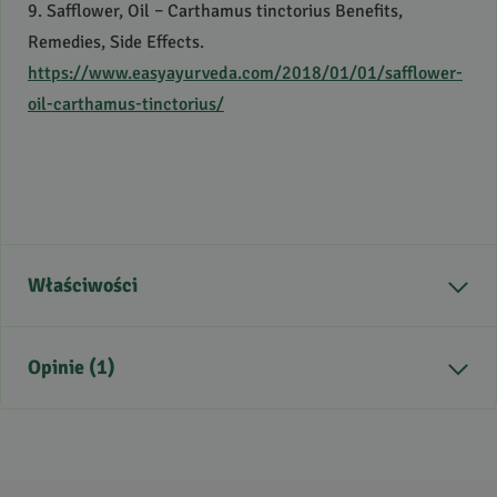
9. Safflower, Oil – Carthamus tinctorius Benefits,
Remedies, Side Effects.
https://www.easyayurveda.com/2018/01/01/safflower-
oil-carthamus-tinctorius/
Właściwości
Kraj pochodzenia
Polska
Opinie (1)
Zastosowanie
masaż, pielęgnacja
włosów, pielęgnacja ciała,
pielęgnacja twarzy
5
/
5
Alergeny
gluten, orzechy, soja,