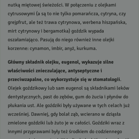
nutką miętowej świeżości. W połączeniu z olejkami
cytrusowymi (a są to nie tylko pomarańcza, cytryna, czy
grejpfrut, ale też trawa cytrynowa, werbena hiszpańska,
mirt cytrynowy i bergamotka) goździk wypada
oszałamiająco. Pasują do niego również inne olejki
korzenne: cynamon, imbir, anyż, kurkuma.
Główny składnik olejku, eugenol, wykazuje silne
właściwości znieczulające, antyseptyczne i
przeciwzapalne, co wykorzystuje się w stomatologii
.
Olejek goździkowy lub sam eugenol są składnikami leków
dentystycznych, past do zębów, gum do żucia i płynów do
płukania ust. Ale goździki były używane w tych celach już
wcześniej. Dawniej, gdy bolał ząb, wcierano w dziąsła
zmielone goździki lub żuto je w całości. Goździki wraz z
innymi przyprawami były też środkiem do codziennego