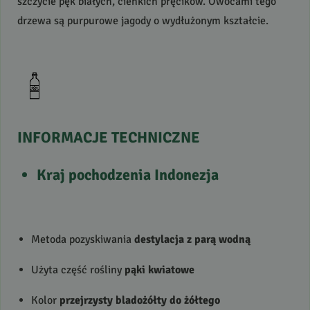
szczycie pęk białych, cienkich pręcików. Owocami tego
drzewa są purpurowe jagody o wydłużonym kształcie.
INFORMACJE
TECHNICZNE
Kraj pochodzenia
Indonezja
Metoda pozyskiwania
destylacja z parą wodną
Użyta część rośliny
pąki kwiatowe
Kolor
przejrzysty bladożółty do żółtego