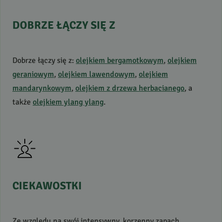
DOBRZE
ŁĄCZY
SIĘ
Z
Dobrze łączy się z:
olejkiem bergamotkowym
,
olejkiem
geraniowym
,
olejkiem lawendowym
,
olejkiem
mandarynkowym
,
olejkiem z drzewa herbacianego
, a
także
olejkiem ylang ylang
.
CIEKAWOSTKI
Ze względu na swój intensywny, korzenny zapach,