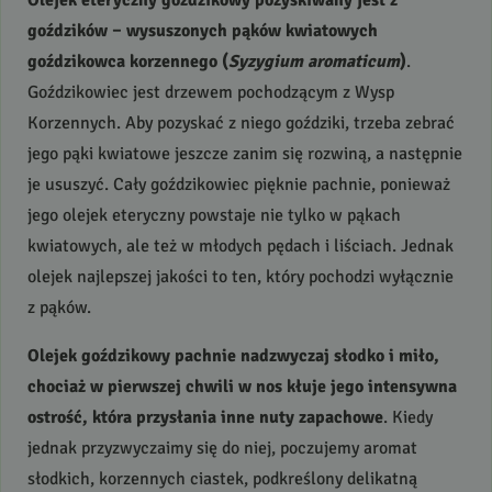
Olejek eteryczny goździkowy pozyskiwany jest z
goździków – wysuszonych pąków kwiatowych
goździkowca korzennego (
Syzygium aromaticum
)
.
Goździkowiec jest drzewem pochodzącym z Wysp
Korzennych. Aby pozyskać z niego goździki, trzeba zebrać
jego pąki kwiatowe jeszcze zanim się rozwiną, a następnie
je ususzyć. Cały goździkowiec pięknie pachnie, ponieważ
jego olejek eteryczny powstaje nie tylko w pąkach
kwiatowych, ale też w młodych pędach i liściach. Jednak
olejek najlepszej jakości to ten, który pochodzi wyłącznie
z pąków.
Olejek goździkowy pachnie nadzwyczaj słodko i miło,
chociaż w pierwszej chwili w nos kłuje jego intensywna
ostrość, która przysłania inne nuty zapachowe
. Kiedy
jednak przyzwyczaimy się do niej, poczujemy aromat
słodkich, korzennych ciastek, podkreślony delikatną