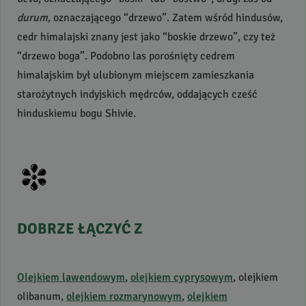
durum
, oznaczającego “drzewo”. Zatem wśród hindusów,
cedr himalajski znany jest jako “boskie drzewo”, czy też
“drzewo boga”. Podobno las porośnięty cedrem
himalajskim był ulubionym miejscem zamieszkania
starożytnych indyjskich mędrców, oddających cześć
hinduskiemu bogu Shivie.
DOBRZE
ŁĄCZYĆ
Z
Olejkiem lawendowym
,
olejkiem cyprysowym
, olejkiem
olibanum,
olejkiem rozmarynowym
,
olejkiem