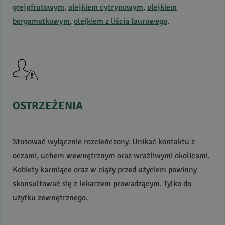
grejpfrutowym
,
olejkiem cytrynowym
,
olejkiem
bergamotkowym
,
olejkiem z liścia laurowego
.
OSTRZEŻENIA
Stosować wyłącznie rozcieńczony. Unikać kontaktu z
oczami, uchem wewnętrznym oraz wrażliwymi okolicami.
Kobiety karmiące oraz w ciąży przed użyciem powinny
skonsultować się z lekarzem prowadzącym. Tylko do
użytku zewnętrznego.