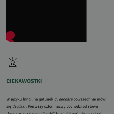
CIEKAWOSTKI
W języku hindi, na gatunek
C. deodara
powszechnie mówi
się
devdaar
. Pierwszy człon nazwy pochodzi od słowa
deva
, oznaczającego “boski” lub “bóstwo”, drugi zaś od