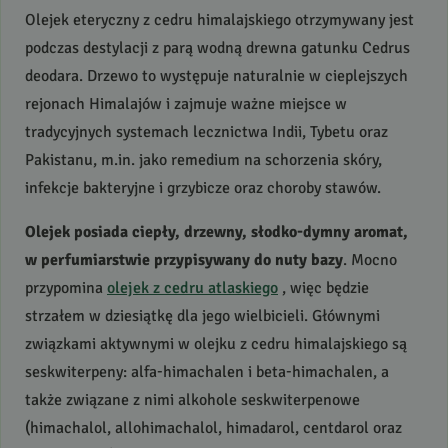
Olejek eteryczny z cedru himalajskiego otrzymywany jest
podczas destylacji z parą wodną drewna gatunku Cedrus
deodara. Drzewo to występuje naturalnie w cieplejszych
rejonach Himalajów i zajmuje ważne miejsce w
tradycyjnych systemach lecznictwa Indii, Tybetu oraz
Pakistanu, m.in. jako remedium na schorzenia skóry,
infekcje bakteryjne i grzybicze oraz choroby stawów.
Olejek posiada ciepły, drzewny, słodko-dymny aromat,
w perfumiarstwie przypisywany do nuty bazy
. Mocno
przypomina
olejek z cedru atlaskiego
, więc będzie
strzałem w dziesiątkę dla jego wielbicieli. Głównymi
związkami aktywnymi w olejku z cedru himalajskiego są
seskwiterpeny: alfa-himachalen i beta-himachalen, a
także związane z nimi alkohole seskwiterpenowe
(himachalol, allohimachalol, himadarol, centdarol oraz