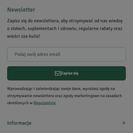
5
1
podczas infekcji górnych
4
0
Newsletter
dróg oddechowych,
3
0
pielęgnacja cery tłustej i
Zapisz się do newslettera, aby otrzymywać od nas wiedzę
2
0
problematycznej, jako
o ziołach, suplementach i zdrowiu, regularne rabaty oraz
1
0
naturalny repelent
wieści zza kulis!
Ostrzeżenia
do użytku zewnętrznego,
Powiadomienie
stosować rozcieńczony,
W naszej witrynie opinie mogą dodawać tylko osoby, które
unikać kontaktu z oczami i
zakupiły produkt.
Dodaj opinię
uchem wewnętrznym
Zapisz się
Krótki opis produktu
Drzewny, dymny aromat,
Ryszard
K.
przypominający olejek z
Data dodania:
27.06.2022
Wprowadzając i zatwierdzając swoje dane, wyrażasz zgodę na
5
cedru atlaskiego. Wspiera
otrzymywanie newslettera oraz zgody marketingowe na zasadach
organizm podczas infekcji
określonych w
Regulaminie
górnych dróg
olejek pełen aromatu
oddechowych; delikatnie
Informacje
wycisza.