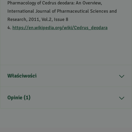
Pharmacology of Cedrus deodara: An Overview,
International Journal of Pharmaceutical Sciences and
Research, 2011, Vol.2, Issue 8
4.
https://en.wikipedia.org/wiki/Cedrus_deodara
Właściwości
Kraj pochodzenia
Indie
Opinie (1)
Aromat
drzewny, słodki,
balsamiczny
Zastosowanie
aromatyzacja
5
/
5
pomieszczeń, inhalacje