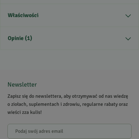
Właściwości
Zdrowie
Higiena jamy ustnej
Opinie (1)
5
/
5
5
1
4
0
Newsletter
3
0
Zapisz się do newslettera, aby otrzymywać od nas wiedzę
2
0
o ziołach, suplementach i zdrowiu, regularne rabaty oraz
1
0
wieści zza kulis!
Powiadomienie
W naszej witrynie opinie mogą dodawać tylko osoby, które