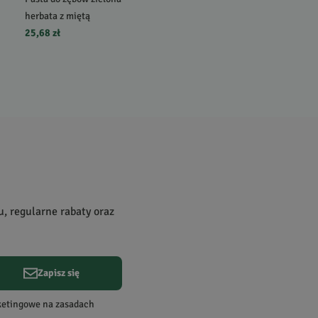
herbata z miętą
25,68 zł
u, regularne rabaty oraz
Zapisz się
rketingowe na zasadach