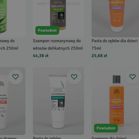
Powiadom
sowy do
Szampon rozmarynowy do
Pasta do zębów dla dzieci
ych 250ml
włosów delikatnych 250ml
75ml
44,38 zł
25,68 zł
Powiadom
ów drzewo
Pasta do zębów
Szampon dla dzieci