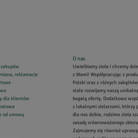
O nas
 zakupów
Uwielbiamy zioła i chcemy dziel
miana, reklamacje
z Wami! Współpracując z prod
rtowe
Polski oraz z różnych zakątków
two
stale rozwijamy naszą unikalną
 dla klientów
bogatą ofertę. Dodatkowo wsp
abatowa
z lokalnymi zielarzami, którzy 
ie od umowy
dla nas dzikie, rodzime zioła s
zasady zrównoważonego zbioru
Zajmujemy się również uprawą