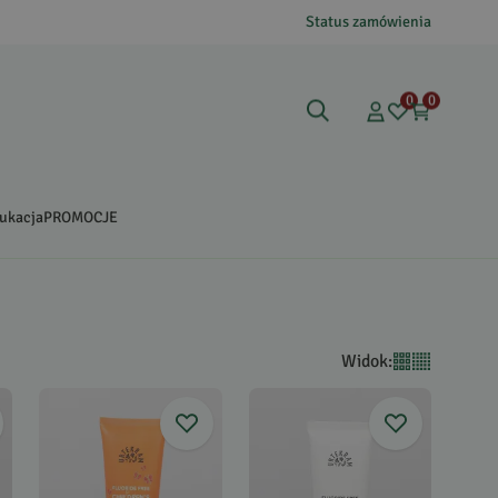
Status zamówienia
0
0
ukacja
PROMOCJE
Widok
: