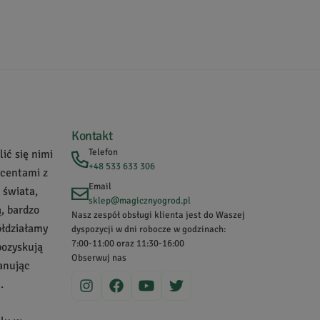
Kontakt
Telefon
ić się nimi
+48 533 633 306
ucentami z
Email
 świata,
sklep@magicznyogrod.pl
, bardzo
Nasz zespół obsługi klienta jest do Waszej
ółdziałamy
dyspozycji w dni robocze w godzinach:
7:00-11:00 oraz 11:30-16:00
pozyskują
Obserwuj nas
zanując
.