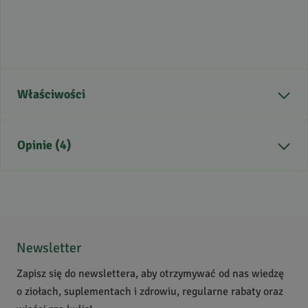
Właściwości
Zdrowie
Higiena jamy ustnej
Opinie (4)
5
/
5
5
4
4
0
Newsletter
3
0
Zapisz się do newslettera, aby otrzymywać od nas wiedzę
2
0
o ziołach, suplementach i zdrowiu, regularne rabaty oraz
1
0