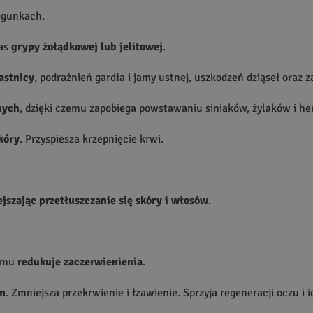
egunkach.
zas
grypy żołądkowej lub jelitowej
.
astnicy
, podrażnień gardła i jamy ustnej, uszkodzeń dziąseł oraz z
nych
, dzięki czemu zapobiega powstawaniu siniaków, żylaków i he
skóry
. Przyspiesza krzepnięcie krwi.
jszając przetłuszczanie się skóry i włosów
.
zemu
redukuje zaczerwienienia
.
om
. Zmniejsza przekrwienie i łzawienie. Sprzyja regeneracji oczu i i