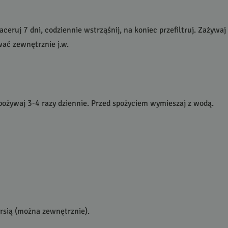
eruj 7 dni, codziennie wstrząśnij, na koniec przefiltruj. Zażywaj 
ać zewnętrznie j.w.
spożywaj 3-4 razy dziennie. Przed spożyciem wymieszaj z wodą.
ersią (można zewnętrznie).