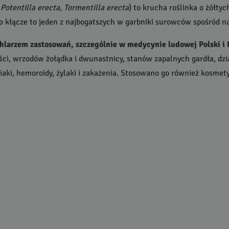
.
Potentilla erecta
,
Tormentilla erecta
) to krucha roślinka o żółty
ego kłącze to jeden z najbogatszych w garbniki surowców spośród 
achlarzem zastosowań, szczególnie w medycynie ludowej Polski i
ci, wrzodów żołądka i dwunastnicy, stanów zapalnych gardła, dzi
iniaki, hemoroidy, żylaki i zakażenia. Stosowano go również kosme