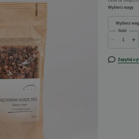
Cena za 100g
:
23,
Wybierz wagę
Wybierz wa
Ilość
Zapytaj o 