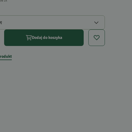
08 zł
gę
Dodaj do koszyka
produkt