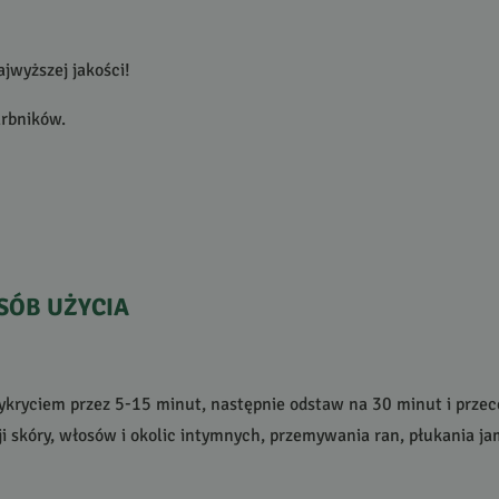
ajwyższej jakości!
arbników.
SÓB
UŻYCIA
rzykryciem przez 5-15 minut, następnie odstaw na 30 minut i przece
i skóry, włosów i okolic intymnych, przemywania ran, płukania jam