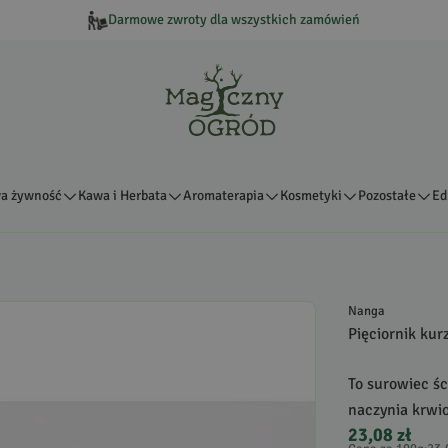
Darmowe zwroty dla wszystkich zamówień
a żywność
Kawa i Herbata
Aromaterapia
Kosmetyki
Pozostałe
Ed
Nanga
Pięciornik kurz
To surowiec śc
naczynia krwio
23,08 zł