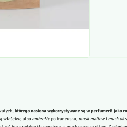
owatych,
którego nasiona wykorzystywane są w perfumerii jako ro
ią właściwą albo
ambrette
po francusku,
musk mallow
i
musk okr
ież rośliny z rodziny ślazowatych, a musk oznacza piżmo. Z piżmia