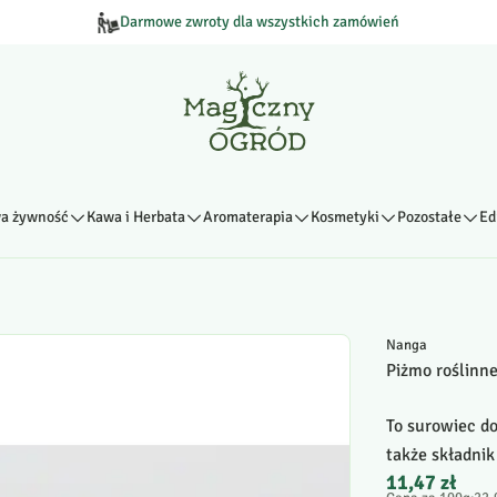
Darmowe zwroty dla wszystkich zamówień
a żywność
Kawa i Herbata
Aromaterapia
Kosmetyki
Pozostałe
Ed
Nanga
Piżmo roślinn
To surowiec do
także składnik 
11,47 zł