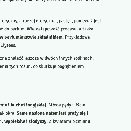
eteryczny, a raczej eteryczną „pastę”, ponieważ jest
ać do perfum. Wieloetapowość procesu, a także
 w perfumiarstwie składnikiem
. Przykładowe
Élysées.
ożna znaleźć jeszcze w dwóch innych roślinach:
nia tych roślin, co skutkuje pogłębieniem
nie i kuchni indyjskiej
. Młode pędy i liście
jak okra.
Same nasiona natomiast praży się i
i, wypieków i słodyczy
. Z kwiatami piżmianu