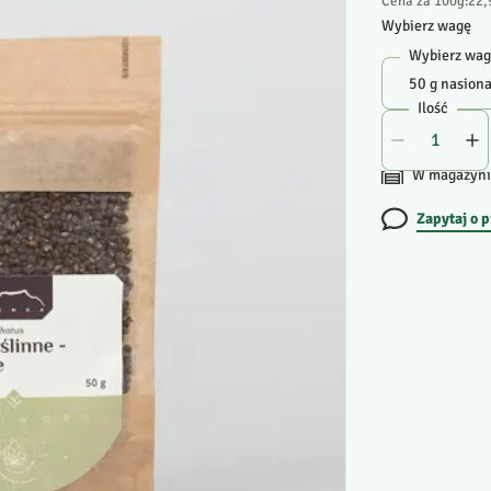
Cena za 100g
:
22,
Wybierz wagę
Wybierz wa
Ilość
W magazyni
Zapytaj o 