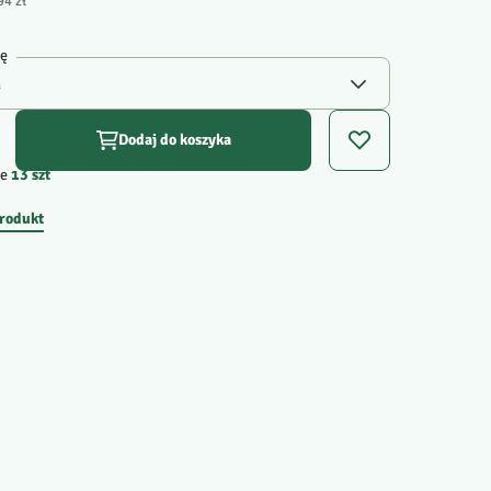
94 zł
gę
Dodaj do koszyka
e
13
szt
produkt