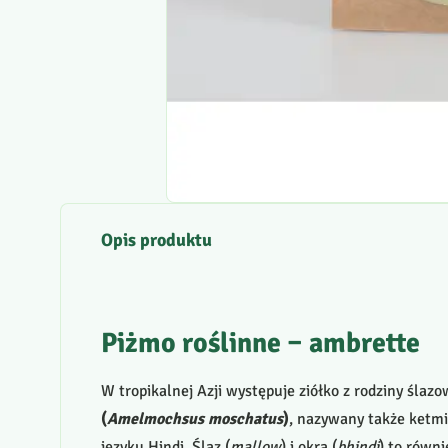
Opis produktu
Piżmo roślinne – ambrette
W tropikalnej Azji występuje ziółko z rodziny ślaz
(
Amelmochsus moschatus
)
, nazywany także ketm
języku Hindi. Ślaz (
mallow
) i okra (
bhindi
) to równ