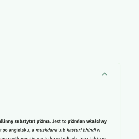
ślinny substytut piżma
. Jest to
piżmian właściwy
a
po angielsku, a
muskdana
lub
kasturi bhindi
w
nem spotkamy się nie tylko w Indiach, lecz także w