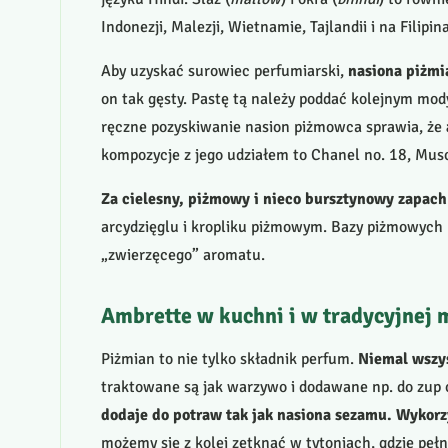
Indonezji, Malezji, Wietnamie, Tajlandii i na Filipin
Aby uzyskać surowiec perfumiarski,
nasiona piżmi
on tak gęsty. Pastę tą należy poddać kolejnym mo
ręczne pozyskiwanie nasion piżmowca sprawia, że
kompozycje z jego udziałem to Chanel no. 18, Mus
Za cielesny, piżmowy i nieco bursztynowy zapac
arcydzięglu i kropliku piżmowym. Bazy piżmowych k
„zwierzęcego” aromatu.
Ambrette w kuchni i w tradycyjnej
Piżmian to nie tylko składnik perfum.
Niemal wszys
traktowane są jak warzywo i dodawane np. do zup o
dodaje do potraw tak jak nasiona sezamu. Wykorzy
możemy się z kolei zetknąć w tytoniach, gdzie peł