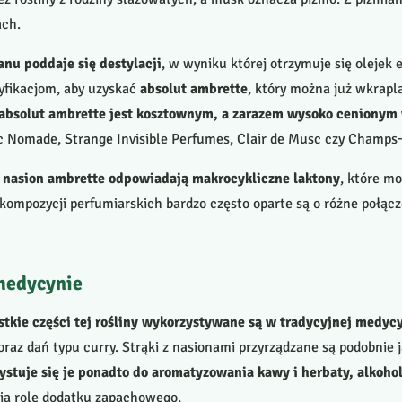
ach.
anu poddaje się destylacji
, w wyniku której otrzymuje się olejek 
dyfikacjom, aby uzyskać
absolut ambrette
, który można już wkrapl
absolut ambrette jest kosztownym, a zarazem wysoko cenionym
c Nomade, Strange Invisible Perfumes, Clair de Musc czy Champs-
h nasion ambrette odpowiadają makrocykliczne laktony
, które m
ompozycji perfumiarskich bardzo często oparte są o różne połącze
 medycynie
tkie części tej rośliny wykorzystywane są w tradycyjnej medycy
raz dań typu curry. Strąki z nasionami przyrządzane są podobnie 
stuje się je ponadto do aromatyzowania kawy i herbaty, alkohol
nią rolę dodatku zapachowego.