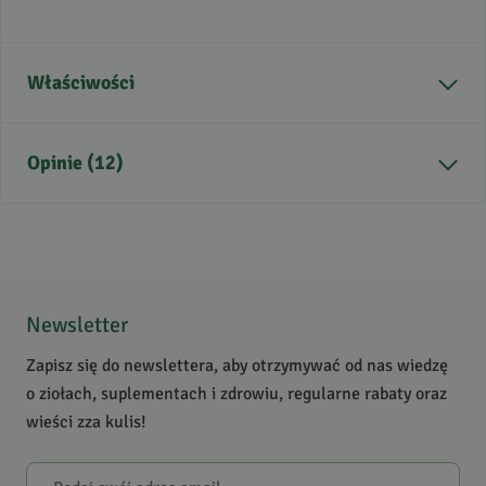
Właściwości
Część rośliny
korzeń
Opinie (12)
Kraj pochodzenia
Chiny
Zdrowie
Wsparcie prostaty, Drogi
moczowe, Sprawne
5
/
5
krążenie
5
12
Zastosowanie
sporty siłowe,
4
0
Newsletter
oczyszczanie organizmu,
3
0
wsparcie wydolności
Zapisz się do newslettera, aby otrzymywać od nas wiedzę
2
0
o ziołach, suplementach i zdrowiu, regularne rabaty oraz
Krótki opis produktu
Poprawia funkcjonowanie
1
0
wieści zza kulis!
układu moczowego u
panów z przerostem
Powiadomienie