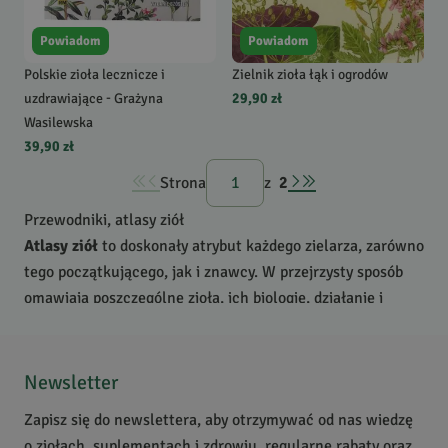
Powiadom
Powiadom
Polskie zioła lecznicze i
Zielnik zioła łąk i ogrodów
uzdrawiające - Grażyna
29,90 zł
Wasilewska
39,90 zł
Strona
z
2
Przewodniki, atlasy ziół
Atlasy ziół
to doskonały atrybut każdego zielarza, zarówno
tego początkującego, jak i znawcy. W przejrzysty sposób
omawiają poszczególne zioła, ich biologię, działanie i
zastosowanie. Wśród książek w tej kategorii znajdziecie
również
przewodniki
, które opisują, jak uprawiać zioła, jak
je zbierać i przetwarzać w celach leczniczych, a także
Newsletter
wykorzystać je w kuchni.
Zapisz się do newslettera, aby otrzymywać od nas wiedzę
o ziołach, suplementach i zdrowiu, regularne rabaty oraz