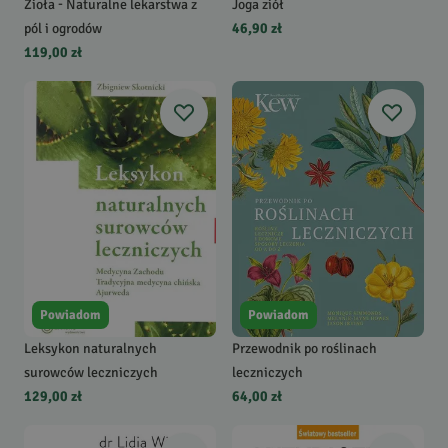
Zioła - Naturalne lekarstwa z
Joga ziół
pól i ogrodów
46,90 zł
119,00 zł
Powiadom
Powiadom
Leksykon naturalnych
Przewodnik po roślinach
surowców leczniczych
leczniczych
129,00 zł
64,00 zł