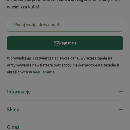
wieści zza kulis!
Zapisz się
Wprowadzając i zatwierdzając swoje dane, wyrażasz zgodę na
otrzymywanie newslettera oraz zgody marketingowe na zasadach
określonych w
Regulaminie
Informacje
O nas
Sklep
Formy płatności
Koszty dostawy
Regulamin zakupów
O nas
Kontakt