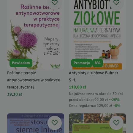
Powiadom
Promocja
8
%
Roślinne terapie
Antybiotyki ziołowe Buhner
antynowotworowe w praktyce
S.H.
terapeutycznej
119,00 zł
Najniższa cena w okresie 30 dni
39,30 zł
przed obniżką:
99,00 zł
-
-20
%
Cena regularna
:
129,00 zł
-
8
%