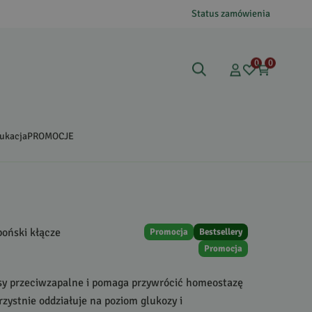
Status zamówienia
0
0
ukacja
PROMOCJE
poński kłącze
Promocja
Bestsellery
Promocja
sy przeciwzapalne i pomaga przywrócić homeostazę
zystnie oddziałuje na poziom glukozy i