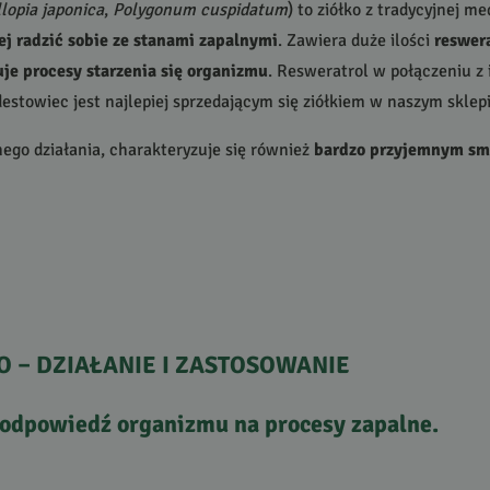
llopia japonica
,
Polygonum cuspidatum
) to ziółko z tradycyjnej m
j radzić sobie ze stanami zapalnymi
. Zawiera duże ilości
reswer
je procesy starzenia się organizmu
. Resweratrol w połączeniu 
destowiec jest najlepiej sprzedającym się ziółkiem w naszym skle
ego działania, charakteryzuje się również
bardzo przyjemnym s
O
–
DZIAŁANIE
I
ZASTOSOWANIE
 odpowiedź organizmu na
procesy zapalne
.