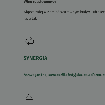
Wino rdestowcowe:
Kłącze zalej winem półwytrawnym białym lub czerwo
kwartał.
SYNERGIA
Ashwagandha
,
sarsaparilla indyjska
,
pau d’arco
,
b