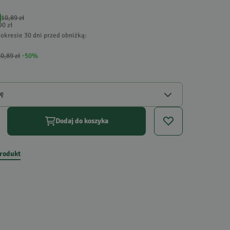
10,89 zł
90 zł
okresie 30 dni przed obniżką:
0,89 zł
-
50
%
gę
Dodaj do koszyka
produkt