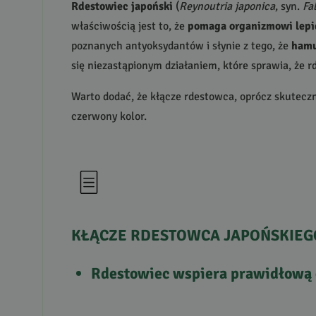
Rdestowiec japoński
(
Reynoutria japonica
, syn.
Fa
właściwością jest to, że
pomaga organizmowi lepie
poznanych antyoksydantów i słynie z tego, że
hamu
się niezastąpionym działaniem, które sprawia, że r
Warto dodać, że kłącze rdestowca, oprócz skuteczn
czerwony kolor.
KŁĄCZE
RDESTOWCA
JAPOŃSKIEG
Rdestowiec wspiera prawidłową