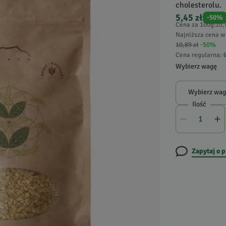
cholesterolu.
5,45 zł
-
50
%
Cena za 100g
:
10,
Najniższa cena w 
10,89 zł
-
50
%
Cena regularna
:
1
Wybierz wagę
Wybierz wa
Ilość
Zapytaj o 