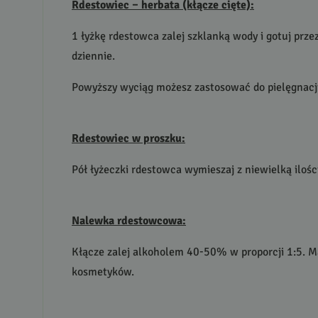
Rdestowiec – herbata (kłącze cięte):
1 łyżkę rdestowca zalej szklanką wody i gotuj prze
dziennie.
Powyższy wyciąg możesz zastosować do pielęgnacji
Rdestowiec w proszku:
Pół łyżeczki rdestowca wymieszaj z niewielką ilośc
Nalewka rdestowcowa:
Kłącze zalej alkoholem 40-50% w proporcji 1:5. M
kosmetyków.