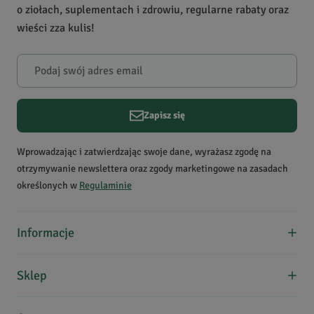
o ziołach, suplementach i zdrowiu, regularne rabaty oraz
Zastosowanie
oczyszczanie organizmu
1
0
wieści zza kulis!
Krótki opis produktu
To tradycyjna, indyjska
mieszanka, która pobudza
Powiadomienie
procesy detoksykacyjne,
W naszej witrynie opinie mogą dodawać tylko osoby, które
reguluje pracę jelit i
zakupiły produkt.
Dodaj opinię
odżywia mikroflorę
Zapisz się
jelitową.
Maria
Data dodania:
17.09.2025
Wprowadzając i zatwierdzając swoje dane, wyrażasz zgodę na
5
otrzymywanie newslettera oraz zgody marketingowe na zasadach
określonych w
Regulaminie
Smak cierpki, ale działanie skuteczne.
Informacje
Agnieszka
W.
O nas
Data dodania:
30.11.2022
Sklep
5
Formy płatności
Koszty dostawy
Regulamin zakupów