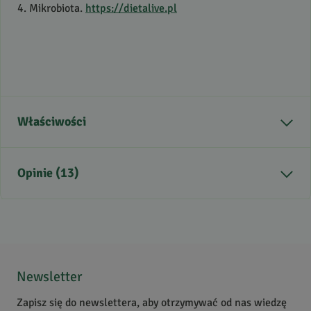
4. Mikrobiota.
https://dietalive.pl
Właściwości
Część rośliny
owoc
Opinie (13)
Kraj pochodzenia
Indie
Smak
gorzki
Zdrowie
Prawidłowa odporność,
5
/
5
Zdrowe serce, Trawienie,
5
13
Sprawne krążenie,
4
0
Newsletter
Przeciwutleniacze,
3
0
antyoksydanty
Zapisz się do newslettera, aby otrzymywać od nas wiedzę
2
0