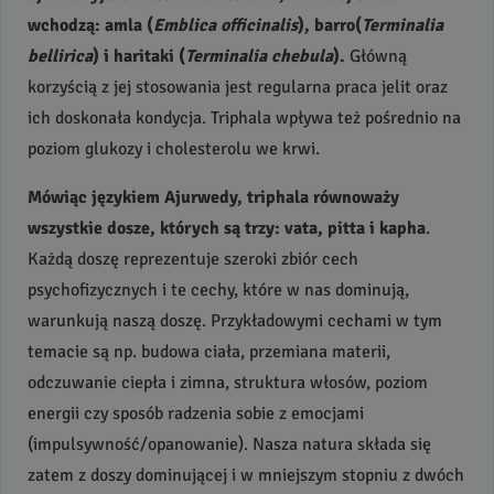
wchodzą: amla (
Emblica officinalis
), barro(
Terminalia
bellirica
) i haritaki (
Terminalia chebula
).
Główną
korzyścią z jej stosowania jest regularna praca jelit oraz
ich doskonała kondycja. Triphala wpływa też pośrednio na
poziom glukozy i cholesterolu we krwi.
Mówiąc językiem Ajurwedy, triphala równoważy
wszystkie dosze, których są trzy: vata, pitta i kapha
.
Każdą doszę reprezentuje szeroki zbiór cech
psychofizycznych i te cechy, które w nas dominują,
warunkują naszą doszę. Przykładowymi cechami w tym
temacie są np. budowa ciała, przemiana materii,
odczuwanie ciepła i zimna, struktura włosów, poziom
energii czy sposób radzenia sobie z emocjami
(impulsywność/opanowanie). Nasza natura składa się
zatem z doszy dominującej i w mniejszym stopniu z dwóch