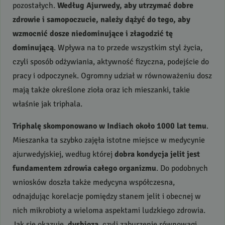
pozostałych.
Według Ajurwedy, aby utrzymać dobre
zdrowie i samopoczucie, należy dążyć do tego, aby
wzmocnić dosze niedominujące i złagodzić tę
dominującą
. Wpływa na to przede wszystkim styl życia,
czyli sposób odżywiania, aktywność fizyczna, podejście do
pracy i odpoczynek. Ogromny udział w równoważeniu dosz
mają także określone zioła oraz ich mieszanki, takie
właśnie jak triphala.
Triphalę skomponowano w Indiach około 1000 lat temu
.
Mieszanka ta szybko zajęła istotne miejsce w medycynie
ajurwedyjskiej, według której
dobra kondycja jelit jest
fundamentem zdrowia całego organizmu
. Do podobnych
wniosków doszła także medycyna współczesna,
odnajdując korelacje pomiędzy stanem jelit i obecnej w
nich mikrobioty a wieloma aspektami ludzkiego zdrowia.
Jak się okazuje,
dysbioza
, czyli zaburzenie równowagi