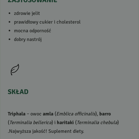
zdrowie jelit
prawidłowy cukier i cholesterol
mocna odporność
dobry nastrój
SKŁAD
Triphala
– owoc
amla
(
Emblica officinalis
),
barro
(
Terminalia bellerica
) i
haritaki
(
Terminalia chebula
)
.Najwyższa jakość! Suplement diety.