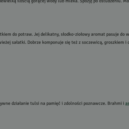
iewielką ilością gorącej wody lub mleka. Spożyj po ostudzeniu. Mo
iem do potraw. Jej delikatny, słodko-ziołowy aromat pasuje do wa
wieżej sałatki. Dobrze komponuje się też z soczewicą, groszkiem i 
wne działanie tulsi na pamięć i zdolności poznawcze. Brahmi i
a