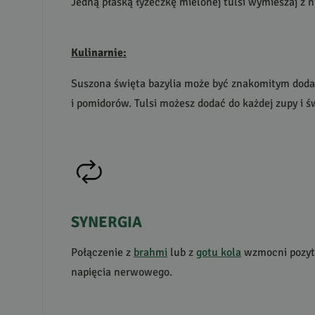
Jedną płaską łyżeczkę mielonej tulsi wymieszaj z n
Kulinarnie:
Suszona święta bazylia może być znakomitym dodatk
i pomidorów. Tulsi możesz dodać do każdej zupy i ś
SYNERGIA
Połączenie z
brahmi
lub z
gotu kola
wzmocni pozyty
napięcia nerwowego.