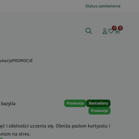
Status zamówienia
0
0
ukacja
PROMOCJE
 bazylia
Promocja
Bestsellery
Promocja
ć i zdolności uczenia się. Obniża poziom kortyzolu i
nizm na stres.