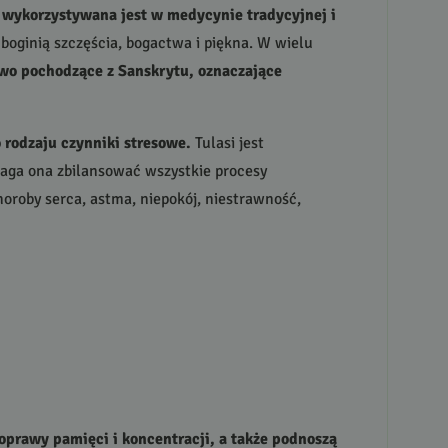
e wykorzystywana jest w medycynie tradycyjnej i
t boginią szczęścia, bogactwa i piękna. W wielu
owo pochodzące z Sanskrytu, oznaczające
 rodzaju czynniki stresowe.
Tulasi jest
omaga ona zbilansować wszystkie procesy
choroby serca, astma, niepokój, niestrawność,
oprawy pamięci i koncentracji, a także podnoszą