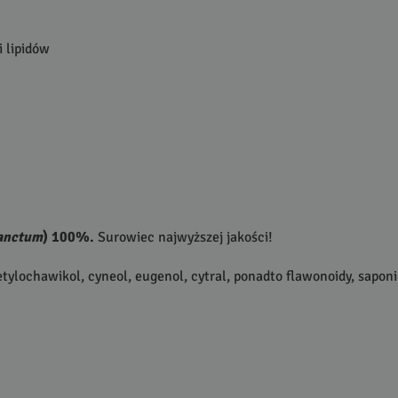
 lipidów
anctum
) 100%.
Surowiec najwyższej jakości!
etylochawikol, cyneol, eugenol, cytral, ponadto flawonoidy, saponin