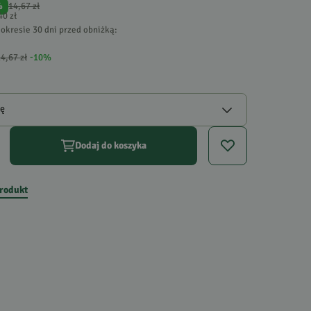
%
14,67 zł
40 zł
okresie 30 dni przed obniżką:
4,67 zł
-
10
%
gę
Dodaj do koszyka
produkt