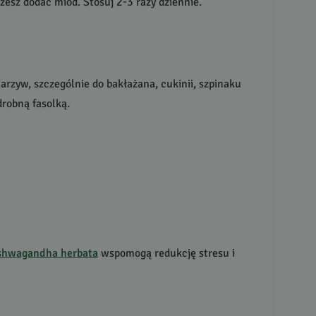
żesz dodać miód. Stosuj 2-3 razy dziennie.
rzyw, szczególnie do bakłażana, cukinii, szpinaku
drobną fasolką.
shwagandha herbata
wspomogą redukcję stresu i