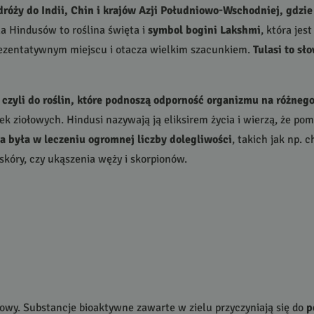
róży do Indii, Chin i krajów Azji Południowo-Wschodniej, gdzi
la Hindusów to roślina święta i
symbol bogini Lakshmi
, która jes
rezentatywnym miejscu i otacza wielkim szacunkiem.
Tulasi to sł
czyli do roślin, które podnoszą odporność organizmu na różnego
ek ziołowych. Hindusi nazywają ją eliksirem życia i wierzą, że p
a była w leczeniu ogromnej liczby dolegliwości
, takich jak np. 
skóry, czy ukąszenia węży i skorpionów.
owy. Substancje bioaktywne zawarte w zielu przyczyniają się do
p