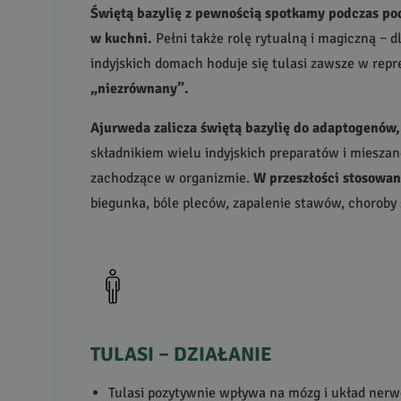
Świętą bazylię z pewnością spotkamy podczas pod
w kuchni.
Pełni także rolę rytualną i magiczną – d
indyjskich domach hoduje się tulasi zawsze w rep
„niezrównany”.
Ajurweda zalicza świętą bazylię do adaptogenów, 
składnikiem wielu indyjskich preparatów i mieszan
zachodzące w organizmie.
W przeszłości stosowan
biegunka, bóle pleców, zapalenie stawów, choroby 
TULASI
–
DZIAŁANIE
Tulasi pozytywnie wpływa na mózg i układ nerw