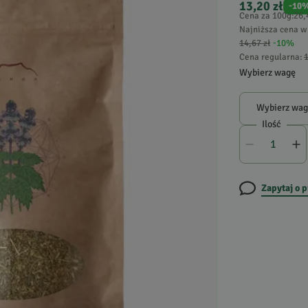
13,20 zł
-
10
Cena za 100g
:
26,
Najniższa cena w 
14,67 zł
-
10
%
Cena regularna
:
1
Wybierz wagę
Wybierz wa
Ilość
Zapytaj o 