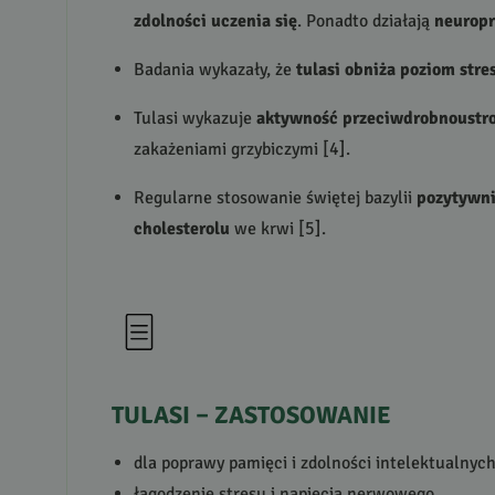
zdolności uczenia się
. Ponadto działają
neuropr
Badania wykazały, że
tulasi obniża poziom str
Tulasi wykazuje
aktywność przeciwdrobnoustr
zakażeniami grzybiczymi [4].
Regularne stosowanie świętej bazylii
pozytywni
cholesterolu
we krwi [5].
TULASI
–
ZASTOSOWANIE
dla poprawy pamięci i zdolności intelektualnyc
łagodzenie stresu i napięcia nerwowego