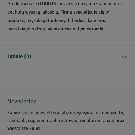
Produkty marki
OXALIS
cieszą się dużym uznaniem oraz
cechują wysoką jakością. Firma specjalizuje się w
produkcji wysokogatunkowych herbat, kaw oraz
wszelkiego rodzaju akcesoriów, w tym ceramiki.
Opinie (0)
Brak opinii
Jeszcze nikt nie ocenił tego produktu.
Bądź pierwszą osobą, która podzieli się opinią o tym
Newsletter
produkcie!
Zapisz się do newslettera, aby otrzymywać od nas wiedzę
Powiadomienie
o ziołach, suplementach i zdrowiu, regularne rabaty oraz
W naszej witrynie opinie mogą dodawać tylko osoby,
wieści zza kulis!
które zakupiły produkt.
Dodaj opinię