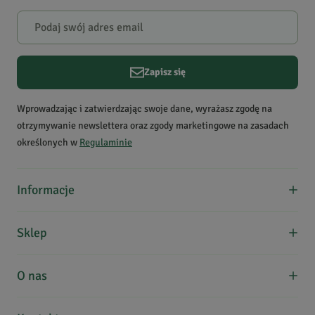
Zapisz się
Wprowadzając i zatwierdzając swoje dane, wyrażasz zgodę na
otrzymywanie newslettera oraz zgody marketingowe na zasadach
określonych w
Regulaminie
Informacje
O nas
Sklep
Formy płatności
Koszty dostawy
Regulamin zakupów
O nas
Kontakt
Zwroty, wymiana, reklamacje
Edukacja
Zakupy hurtowe
Uwielbiamy zioła i chcemy dzielić się nimi z Wami! Współpracując