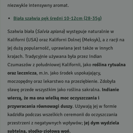
niezwykle intensywny aromat.
Biała szałwia pęk średni 10-12cm (28-35g)
Szałwia biała (
Salvia apiana
) występuje naturalnie w
Kaliforni (
USA
) oraz Kaliforni Dolnej (Meksyk), a z racji na
jej dużą popularność, uprawiana jest także w innych
krajach. Tradycyjnie używana była przez Indian
Czumaszów z południowej Kalifornii, jako
roślina rytualna
oraz lecznicza
, m.in. jako środek uspokajający,
moczopędny oraz lekarstwo na przeziębienie. Zdobyła
sławę przede wszystkim jako roślina sakralna.
Indianie
wierzą, że ma ona wielką moc oczyszczania i
przywracania równowagi duszy
. Używają jej w formie
kadzidła podczas wszelkich ceremonii do oczyszczania
przestrzeni z negatywnych wpływów;
jej dym wydziela
subtelną, słodko-ziołową woń
.