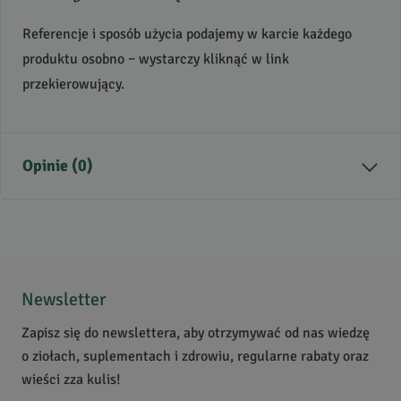
Referencje i sposób użycia podajemy w karcie każdego
produktu osobno – wystarczy kliknąć w link
przekierowujący.
Opinie (0)
Brak opinii
Jeszcze nikt nie ocenił tego produktu.
Bądź pierwszą osobą, która podzieli się opinią o tym
Newsletter
produkcie!
Zapisz się do newslettera, aby otrzymywać od nas wiedzę
Powiadomienie
o ziołach, suplementach i zdrowiu, regularne rabaty oraz
W naszej witrynie opinie mogą dodawać tylko osoby,
wieści zza kulis!
które zakupiły produkt.
Dodaj opinię