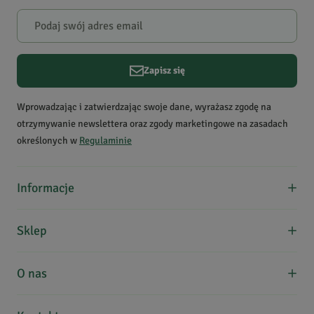
Zapisz się
Wprowadzając i zatwierdzając swoje dane, wyrażasz zgodę na
otrzymywanie newslettera oraz zgody marketingowe na zasadach
określonych w
Regulaminie
Informacje
O nas
Sklep
Formy płatności
Koszty dostawy
Regulamin zakupów
O nas
Kontakt
Zwroty, wymiana, reklamacje
Edukacja
Zakupy hurtowe
Uwielbiamy zioła i chcemy dzielić się nimi z Wami! Współpracując