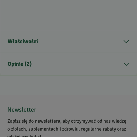
Właściwości
Zastosowanie
wsparcie libido,
Opinie (2)
odprężenie i nastrój,
środek łagodzący objawy
menopauzy i ułatwiający
zasypianie
5
/
5
5
2
4
0
Newsletter
3
0
Zapisz się do newslettera, aby otrzymywać od nas wiedzę
2
0
o ziołach, suplementach i zdrowiu, regularne rabaty oraz
1
0
wieści zza kulis!