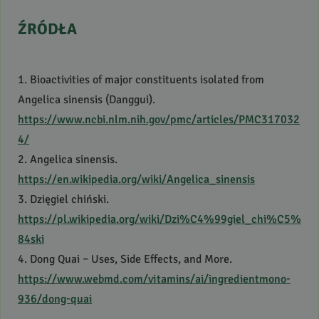
ŹRÓDŁA
1. Bioactivities of major constituents isolated from
Angelica sinensis (Danggui).
https://www.ncbi.nlm.nih.gov/pmc/articles/PMC317032
4/
2. Angelica sinensis.
https://en.wikipedia.org/wiki/Angelica_sinensis
3. Dzięgiel chiński.
https://pl.wikipedia.org/wiki/Dzi%C4%99giel_chi%C5%
84ski
4. Dong Quai – Uses, Side Effects, and More.
https://www.webmd.com/vitamins/ai/ingredientmono-
936/dong-quai