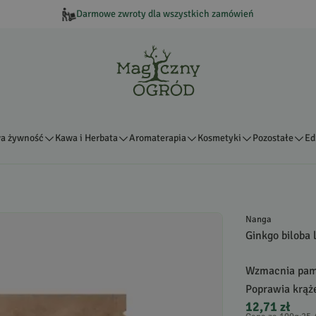
Darmowe zwroty dla wszystkich zamówień
a żywność
Kawa i Herbata
Aromaterapia
Kosmetyki
Pozostałe
Ed
Nanga
Ginkgo biloba l
Wzmacnia pamię
Poprawia krąż
12,71 zł