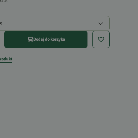
42 zł
gę
Dodaj do koszyka
produkt