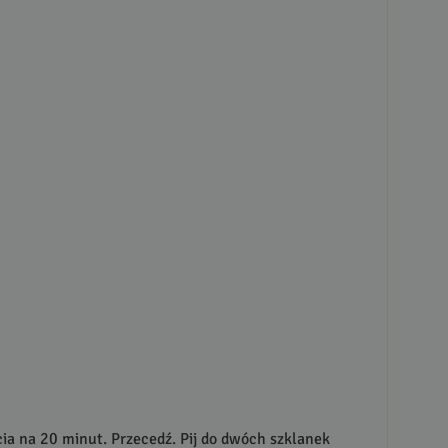
cia na 20 minut. Przecedź. Pij do dwóch szklanek