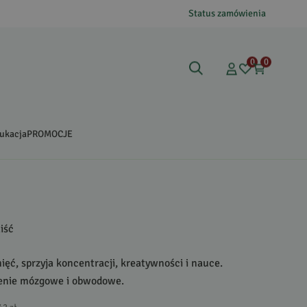
Status zamówienia
0
0
ukacja
PROMOCJE
iść
ć, sprzyja koncentracji, kreatywności i nauce.
enie mózgowe i obwodowe.