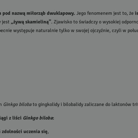
m pod nazwą miłorząb dwuklapowy.
Jego fenomenem jest to, że
i
y jest
„żywą skamieliną”
. Zjawisko to świadczy o wysokiej odpor
ecnie występuje naturalnie tylko w swojej ojczyźnie, czyli w po
ch
Ginkgo biloba
to gingkolidy i bilobalidy zaliczane do laktonów t
ągi z liści
Ginkgo biloba
:
 zdolności uczenia się
,