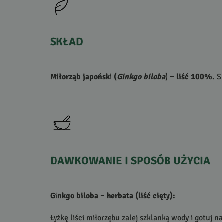
SKŁAD
Miłorząb japoński (
Ginkgo biloba
) – liść 100%.
Su
DAWKOWANIE
I
SPOSÓB
UŻYCIA
Ginkgo biloba – herbata (liść cięty):
Łyżkę liści miłorzębu zalej szklanką wody i gotuj