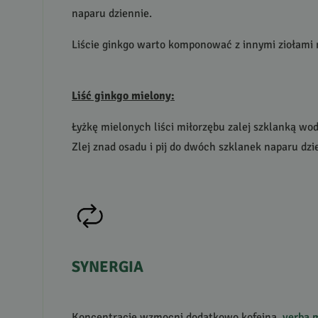
naparu dziennie.
Liście ginkgo warto komponować z innymi ziołami n
Liść ginkgo mielony:
Łyżkę mielonych liści miłorzębu zalej szklanką wo
Zlej znad osadu i pij do dwóch szklanek naparu dzi
SYNERGIA
Koncentrację wzmocni dodatkowo kofeina,
yerba 