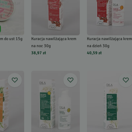
am do ust 15g
Kuracja nawilżająca krem
Kuracja nawilżająca krem
na noc 30g
na dzień 30g
38,97 zł
40,59 zł