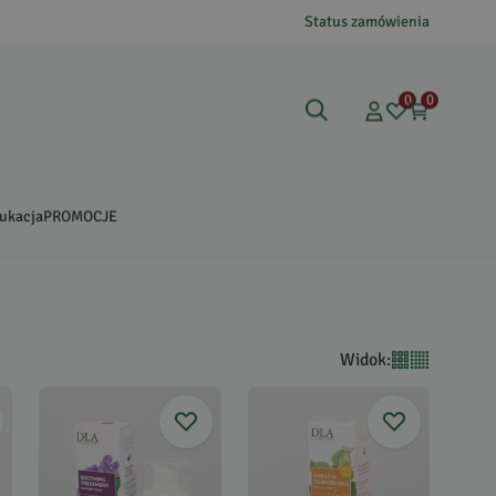
Status zamówienia
0
0
ukacja
PROMOCJE
Widok
: