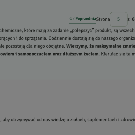
Poprzednia
Strona
z
6
chemiczne, które mają za zadanie „polepszyć” produkt, są wszec
orących i do sprzątania. Codziennie dostają się do naszego organ
ie pozostają dla niego obojętne.
Wierzymy, że maksymalne zmniej
rowiem i samopoczuciem oraz dłuższym życiem
. Kierując się tą 
ę kosmetyki ekologiczne, kosmetyki ziołowe oraz
ekologiczne środk
harakterze.
kologiczne – sklep internetowy
do zagłębienia się w poszczególne podkategorie.
Zebraliśmy dla 
 kosmetyków do ciała
oraz
naturalnych kosmetyków do włosów
.
hodzą od sprawdzonych i zaufanych producentów.
naturalne bez konserwantów
camy kosmetyki na bazie ziół
DLA
, projektowane z myślą o skór
a, aby otrzymywać od nas wiedzę o ziołach, suplementach i zdrowi
e kosmetyki organiczne, które powstają z naparów ziół i składnikó
masło shea, lanolina, cząsteczki srebra, olej lniany, alantoina i 