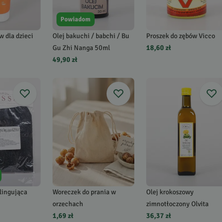
Powiadom
w dla dzieci
Olej bakuchi / babchi / Bu
Proszek do zębów Vicco
Gu Zhi Nanga 50ml
18,60 zł
49,90 zł
lingująca
Woreczek do prania w
Olej krokoszowy
orzechach
zimnotłoczony Olvita
1,69 zł
36,37 zł