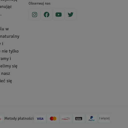
zki
.
Obserwuj nas
zanując
.
co jest potrzebne do prania i sprzątania, a
, a właściwie ich łupiny, które zawierają tak dużo
olu w
na co dzień w Indiach do prania, mycia naczyń i
 naturalny
rzątanie przy
sodzie oczyszczonej
i przekonajcie się,
 i
nie tylko
ramy i
ielimy się
a nasz
eć się
Metody płatności