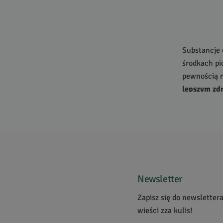
Substancje 
środkach pi
pewnością n
lepszym zd
znalazły si
człowieka c
Kosmetyki e
Zapraszamy 
naturalnych
sklepie poc
Newsletter
Kosmetyki 
Gorąco pole
Zapisz się do newsletter
fantastyczn
wieści zza kulis!
czarnuszki, 