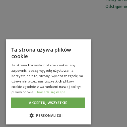
Przykładem 
Odstąpien
Kosmetyki z
Stworzyliśm
jednocześni
saponin, że
czyszczenia
jakie to pro
Ta strona używa plików
cookie
Ta strona korzysta z plików cookie, aby
zapewnić lepszą wygodę użytkowania.
Korzystając z tej strony, wyrażasz zgodę na
używanie przez nas wszystkich plików
cookie zgodnie z warunkami naszej polityki
plików cookie.
Dowiedz się więcej
AKCEPTUJ WSZYSTKIE
©
MagicznyOgród
2026
. All Right Reserved.
PERSONALIZUJ
e-commerce platform by