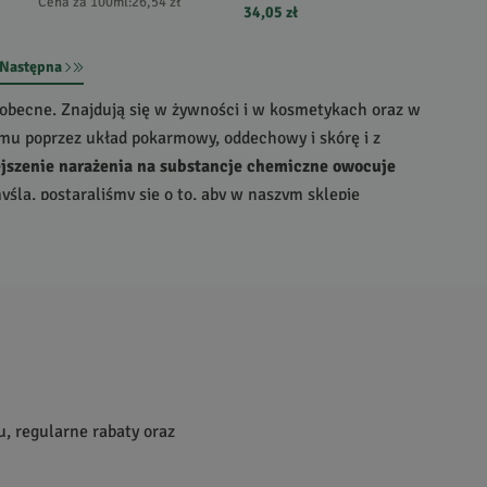
Cena za 100ml
:
26,54 zł
34,05 zł
Następna
hobecne. Znajdują się w żywności i w kosmetykach oraz w
izmu poprzez układ pokarmowy, oddechowy i skórę i z
szenie narażenia na substancje chemiczne owocuje
myślą, postaraliśmy się o to, aby w naszym sklepie
i czystości
o jak najbardziej naturalnym i przyjaznym dla
Was szeroką gamę
naturalnych kosmetyków do twarzy
,
 Wszystkie kosmetyki naturalne dostępne w naszym
ze, która wymaga specjalnej troski
. Marka
DLA
tworzy
u, regularne rabaty oraz
w naturalnych, takich jak np. mleczko pszczele, olej z
d-pantenol. W naszym sklepie znajdziecie całe zestawy