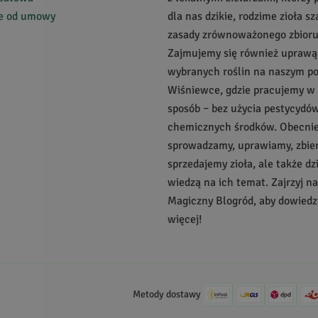
jest nierafinowane masło shea, olej z wiesiołka czy
olej z czarnus
ie od umowy
dla nas dzikie, rodzime zioła s
iołowe – sklep
zasady zrównoważonego zbioru
y ponadto dział Eko-sprzątanie, w którym znajdziecie wszystko, 
Zajmujemy się również uprawą
e przyjazne dla zdrowia
. Koniecznie wypróbujcie
orzechy piorące
wybranych roślin na naszym p
 w obecności wody pienią się i myją. Łupiny te wykorzystywane są 
Wiśniewce, gdzie pracujemy w
 różnych powierzchni.
Sprawdźcie też przepisy na ekologiczne sp
sposób – bez użycia pestycydów
ste!
chemicznych środków. Obecnie 
sprowadzamy, uprawiamy, zbie
sprzedajemy zioła, ale także dz
wiedzą na ich temat. Zajrzyj n
Magiczny Blogród, aby dowiedzi
więcej!
Metody dostawy