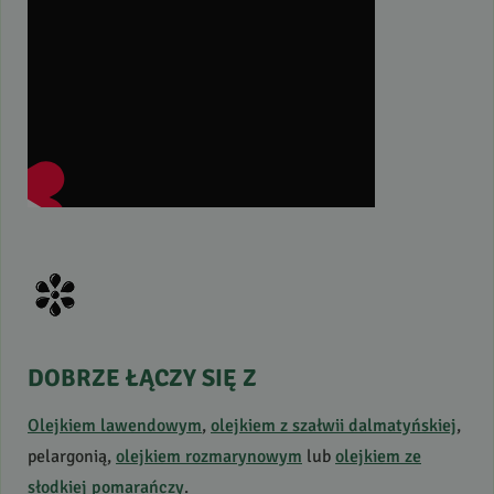
DOBRZE
ŁĄCZY
SIĘ
Z
Olejkiem lawendowym
,
olejkiem z szałwii dalmatyńskiej
,
pelargonią,
olejkiem rozmarynowym
lub
olejkiem ze
słodkiej pomarańczy
.