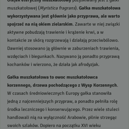
Olejek eteryczny muszkatołowy
pozyskiwany jest z gałki
muszkatołowej (
Myristica fragrans
).
Gałka muszkatołowa
wykorzystywana jest głównie jako przyprawa, ale warto
spojrzeć na nią okiem zielarskim
. Zawarte w niej związki
aktywne pobudzają trawienie i krążenie krwi, a w
kontakcie ze skórą rozgrzewają i działają przeciwbólowo.
Dawniej stosowano ją głównie w zaburzeniach trawienia,
wzdęciach i biegunkach. Nazywano ją ponadto przyprawą
kochanków i wierzono, że działa jak afrodyzjak.
Gałka muszkatołowa to owoc muszkatołowca
korzennego, drzewa pochodzącego z Wysp Korzennych
.
W czasach średniowiecznych Europy gałka stanowiła
jedną z najcenniejszych przypraw, a ponadto pełniła rolę
środka leczniczego i konserwującego. Przez wiele stuleci
handlowali nią na wyłączność Arabowie, pilnie strzegąc
swoich szlaków. Dopiero na początku
XVI
wieku