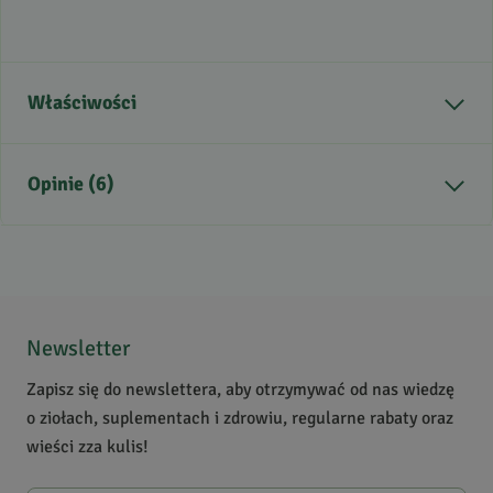
Właściwości
Kraj pochodzenia
Indie
Opinie (6)
Aromat
pikantny, drzewny, słodki
Nuta zapachowa
Nuta serca
Zastosowanie
masaż, do kominków,
5
/
5
odprężenie i nastrój
5
6
Ostrzeżenia
nie stosować w ciąży, nie
4
0
Newsletter
stosować podczas laktacji,
3
0
Zapisz się do newslettera, aby otrzymywać od nas wiedzę
nie stosować u małych
2
0
o ziołach, suplementach i zdrowiu, regularne rabaty oraz
dzieci, silnie działający,
1
0
wieści zza kulis!
stosować rozcieńczony,
unikać kontaktu z oczami