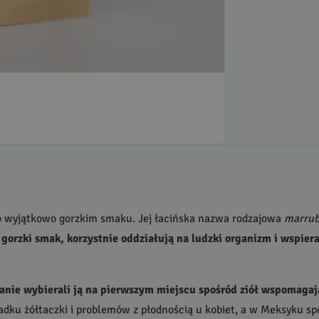
a o wyjątkowo gorzkim smaku. Jej łacińska nazwa rodzajowa
marru
j gorzki smak, korzystnie oddziałują na ludzki organizm i wspi
anie wybierali ją na pierwszym miejscu spośród ziół wspomagają
adku żółtaczki i problemów z płodnością u kobiet, a w Meksyku sp