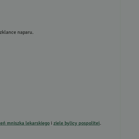
szklance naparu.
zeń mniszka lekarskiego
i
ziele bylicy pospolitej
.