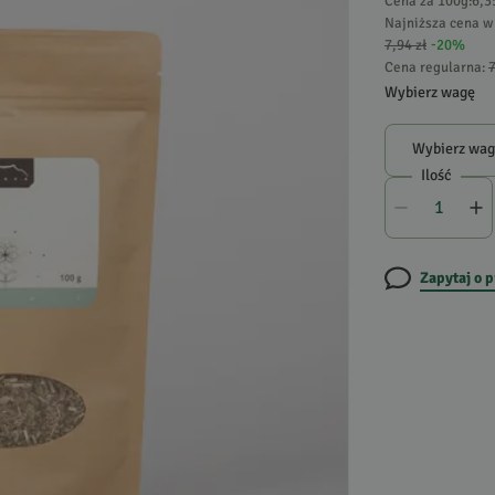
Cena za 100g
:
6,3
Najniższa cena w 
7,94 zł
-
20
%
Cena regularna
:
7
Wybierz wagę
Wybierz wa
Ilość
Zapytaj o 