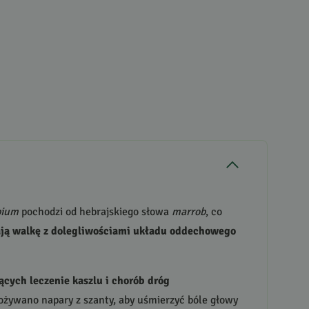
bium
pochodzi od hebrajskiego słowa
marrob
, co
erają walkę z dolegliwościami układu oddechowego
cych leczenie kaszlu i chorób dróg
ożywano napary z szanty, aby uśmierzyć bóle głowy