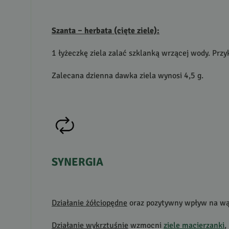
Szanta – herbata (cięte ziele):
1 łyżeczkę ziela zalać szklanką wrzącej wody. Przy
Zalecana dzienna dawka ziela wynosi 4,5 g.
SYNERGIA
Działanie żółciopędne
oraz pozytywny wpływ na wąt
Działanie wykrztuśnie
wzmocni
ziele macierzanki
,