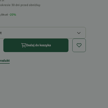
5 zł
okresie 30 dni przed obniżką:
,94 zł
-
20
%
gę
Dodaj do koszyka
produkt