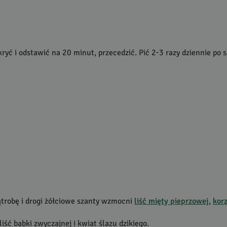
kryć i odstawić na 20 minut, przecedzić. Pić 2-3 razy dziennie po 
robę i drogi żółciowe szanty wzmocni
liść mięty pieprzowej
,
kor
 liść babki zwyczajnej i kwiat ślazu dzikiego.