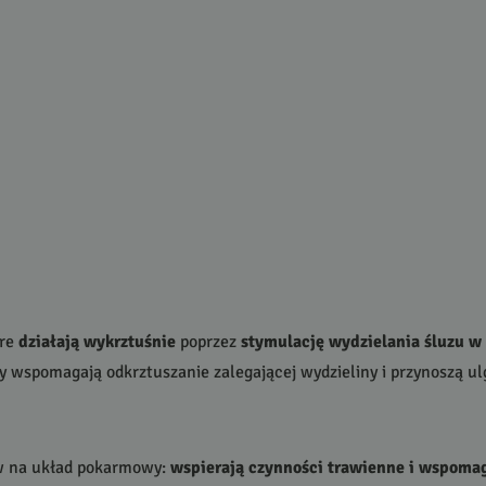
óre
działają wykrztuśnie
poprzez
stymulację wydzielania śluzu 
ty wspomagają odkrztuszanie zalegającej wydzieliny i przynoszą ul
yw na układ pokarmowy:
wspierają czynności trawienne i wspoma