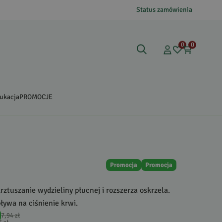
Status zamówienia
0
0
ukacja
PROMOCJE
Promocja
Promocja
tuszanie wydzieliny płucnej i rozszerza oskrzela.
ywa na ciśnienie krwi.
7,94 zł