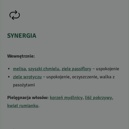
SYNERGIA
Wewnętrznie:
melisa
,
szyszki chmielu
,
ziele passiflory
– uspokojenie
ziele wrotyczu
– uspokojenie, oczyszczenie, walka z
pasożytami
Pielęgnacja włosów:
korzeń mydlnicy
,
liść pokrzywy
,
kwiat rumianku
.