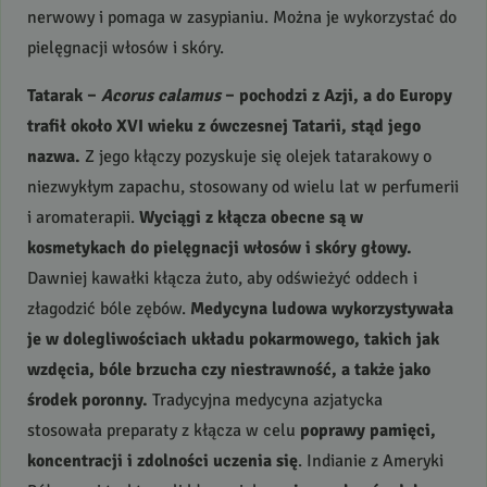
nerwowy i pomaga w zasypianiu. Można je wykorzystać do
pielęgnacji włosów i skóry.
Tatarak –
Acorus calamus
– pochodzi z Azji, a do Europy
trafił około
XVI
wieku z ówczesnej Tatarii, stąd jego
nazwa.
Z jego kłączy pozyskuje się olejek tatarakowy o
niezwykłym zapachu, stosowany od wielu lat w perfumerii
i aromaterapii.
Wyciągi z kłącza obecne są w
kosmetykach do pielęgnacji włosów i skóry głowy.
Dawniej kawałki kłącza żuto, aby odświeżyć oddech i
złagodzić bóle zębów.
Medycyna ludowa wykorzystywała
je w dolegliwościach układu pokarmowego, takich jak
wzdęcia, bóle brzucha czy niestrawność, a także jako
środek poronny.
Tradycyjna medycyna azjatycka
stosowała preparaty z kłącza w celu
poprawy pamięci,
koncentracji i zdolności uczenia się
. Indianie z Ameryki