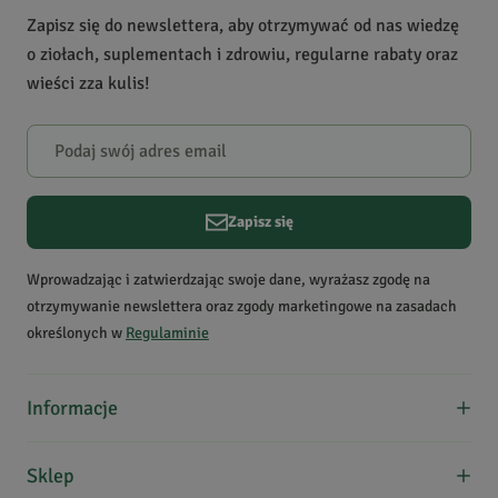
3
1
Zapisz się do newslettera, aby otrzymywać od nas wiedzę
Zastosowanie
do kąpieli, pielęgnacja
2
0
o ziołach, suplementach i zdrowiu, regularne rabaty oraz
włosów, pielęgnacja ciała,
1
0
wieści zza kulis!
rany i otarcia
Krótki opis produktu
Kłącze tataraku obfituje w
Powiadomienie
olejki eteryczne, które
W naszej witrynie opinie mogą dodawać tylko osoby, które
wpływają kojąco na układ
zakupiły produkt.
Dodaj opinię
nerwowy, a także dbają o
Zapisz się
skórę i włosy.
Patrycja
Data dodania:
12.02.2026
Wprowadzając i zatwierdzając swoje dane, wyrażasz zgodę na
5
otrzymywanie newslettera oraz zgody marketingowe na zasadach
określonych w
Regulaminie
Super jakosc
Informacje
Wiktor
O nas
Data dodania:
10.08.2025
Sklep
5
Formy płatności