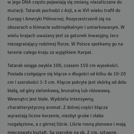
w jego
DNA
często pojawiają się zmiany, niezaliczane do
mutacji. Tatarak pochodzi z Azji, a w
XVI
wieku trafił do
Europy i Ameryki Północnej. Rozprzestrzenił się na
obszarach o klimacie subtropikalnym i umiarkowanym. W
wielu krajach uważany jest za gatunek inwazyjny, lecz
niezagrażający rodzimej florze. W Polsce spotkamy go na
terenie całego kraju za wyjątkiem Karpat.
Tatarak osiąga zwykle 100, czasem 150 cm wysokości.
Posiada czołgające się kłącze o długości od kilku do 10-20
cm i szerokości 1-3 cm. Kłącze pokryte jest skórką od dołu
białą, od góry zielonkawą, brunatną lub różowawą.
Wewnątrz jest białe. Wydziela intensywny,
charakterystyczny aromat. Z dolnej części kłącza
wyrastają liczne korzenie, niezbyt grube i słabo
rozgałęzione, a z górnej liście. Liście rosną pionowo i mają
mieczowaty kształt. Są szerokie na ok. 2 cm, sztywne,