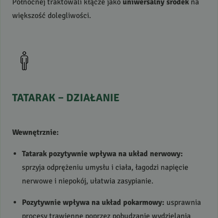
Północnej traktowali kłącze jako
uniwersalny środek
na
większość dolegliwości.
TATARAK
–
DZIAŁANIE
Wewnętrznie:
Tatarak pozytywnie wpływa na układ nerwowy:
sprzyja odprężeniu umysłu i ciała, łagodzi napięcie
nerwowe i niepokój, ułatwia zasypianie.
Pozytywnie wpływa na układ pokarmowy:
usprawnia
procesy trawienne poprzez pobudzanie wydzielania