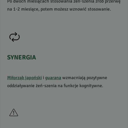
Po dwóch miesiącach stosowania żeń-szenia zrób przerwę
na 1-2 miesiące, potem możesz wznowić stosowanie.
SYNERGIA
Miłorząb japoński
i
guarana
wzmacniają pozytywne
oddziaływanie żeń-szenia na funkcje kognitywne.