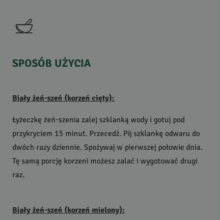
SPOSÓB
UŻYCIA
Biały żeń-szeń (korzeń cięty):
Łyżeczkę żeń-szenia zalej szklanką wody i gotuj pod
przykryciem 15 minut. Przecedź. Pij szklankę odwaru do
dwóch razy dziennie. Spożywaj w pierwszej połowie dnia.
Tę samą porcję korzeni możesz zalać i wygotować drugi
raz.
Biały żeń-szeń (korzeń mielony):