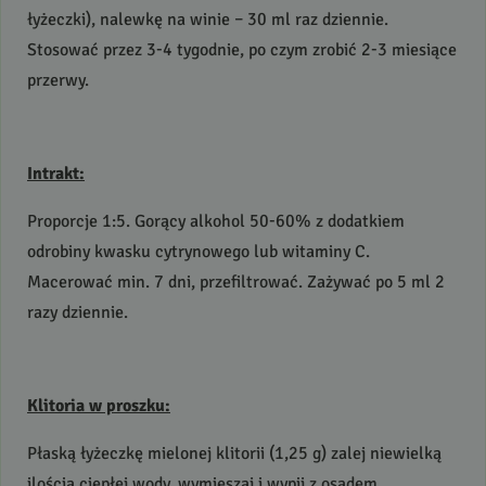
łyżeczki), nalewkę na winie – 30 ml raz dziennie.
Stosować przez 3-4 tygodnie, po czym zrobić 2-3 miesiące
przerwy.
Intrakt:
Proporcje 1:5. Gorący alkohol 50-60% z dodatkiem
odrobiny kwasku cytrynowego lub witaminy C.
Macerować min. 7 dni, przefiltrować. Zażywać po 5 ml 2
razy dziennie.
Klitoria w proszku:
Płaską łyżeczkę mielonej klitorii (1,25 g) zalej niewielką
ilością ciepłej wody, wymieszaj i wypij z osadem.