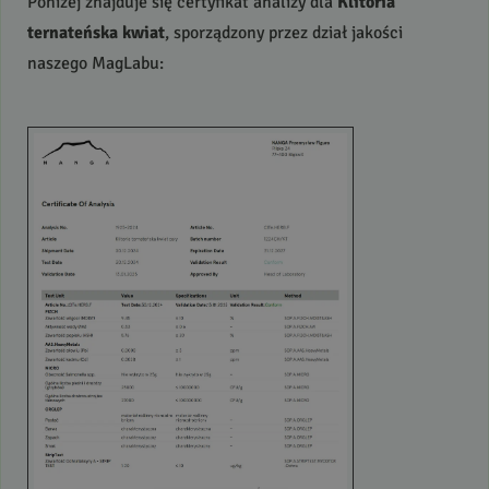
Poniżej znajduje się certyfikat analizy dla
Klitoria
ternateńska kwiat
, sporządzony przez dział jakości
naszego MagLabu: