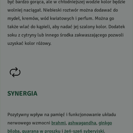
być bardzo gorąca, ale w chłodniejszej wodzie kolor będzie
wolniej naciągał. Niebieski roztwór można dodawać do
mydeł, kremów, wód kwiatowych i perfum. Można go
także wlać do kąpieli, aby nadać jej szalony kolor. Dodatek
soku z cytryny lub innego środka zakwaszającego pozwoli
uzyskać kolor różowy.
SYNERGIA
Pozytywny wpływ na pamięć i funkcjonowanie układu
nerwowego wzmocni
brahmi
,
ashwagandha
,
ginkgo
biloba
,
guarana w proszku
i
żeń-szeń syberyjski
.