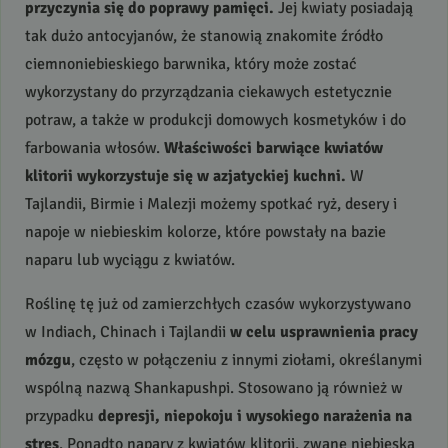
przyczynia się do poprawy pamięci.
Jej kwiaty posiadają
tak dużo antocyjanów, że stanowią znakomite źródło
ciemnoniebieskiego barwnika, który może zostać
wykorzystany do przyrządzania ciekawych estetycznie
potraw, a także w produkcji domowych kosmetyków i do
farbowania włosów.
Właściwości barwiące kwiatów
klitorii wykorzystuje się w azjatyckiej kuchni.
W
Tajlandii, Birmie i Malezji możemy spotkać ryż, desery i
napoje w niebieskim kolorze, które powstały na bazie
naparu lub wyciągu z kwiatów.
Roślinę tę już od zamierzchłych czasów wykorzystywano
w Indiach, Chinach i Tajlandii
w celu usprawnienia pracy
mózgu
, często w połączeniu z innymi ziołami, określanymi
wspólną nazwą Shankapushpi. Stosowano ją również w
przypadku
depresji, niepokoju i wysokiego narażenia na
stres
. Ponadto napary z kwiatów klitorii, zwane niebieską