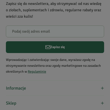
Zapisz się do newslettera, aby otrzymywać od nas wiedzę
włosów, koncentracja,
2
0
o ziołach, suplementach i zdrowiu, regularne rabaty oraz
pamięć, myślenie,
1
1
wieści zza kulis!
odprężenie i nastrój,
zdrowe włosy i paznokcie
Powiadomienie
Krótki opis produktu
Korzystnie wpływa na
W naszej witrynie opinie mogą dodawać tylko osoby, które
układ nerwowy. Jest
zakupiły produkt.
Dodaj opinię
popularna w tajskiej
Zapisz się
kuchni - wystarczy jeden
Brygida
kwiat, aby zabarwić ryż na
Data dodania:
18.07.2026
Wprowadzając i zatwierdzając swoje dane, wyrażasz zgodę na
5
niebiesko.
otrzymywanie newslettera oraz zgody marketingowe na zasadach
określonych w
Regulaminie
Jasne pochodzenie, czysty produkt bez zbędnej obróbki i
autentyczny wygląd. Dokładnie to, czego szukałam.
Informacje
O nas
Sklep
Paulina
Formy płatności
Data dodania:
16.04.2026
5