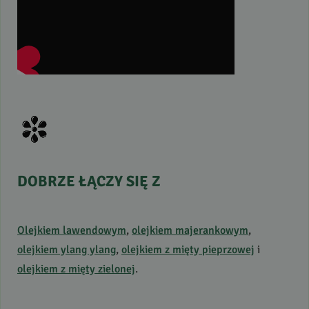
DOBRZE
ŁĄCZY
SIĘ
Z
Olejkiem lawendowym
,
olejkiem majerankowym
,
olejkiem ylang ylang
,
olejkiem z mięty pieprzowej
i
olejkiem z mięty zielonej
.