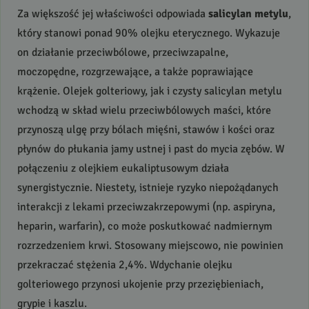
Za większość jej właściwości odpowiada
salicylan metylu
,
który stanowi ponad 90% olejku eterycznego. Wykazuje
on działanie przeciwbólowe, przeciwzapalne,
moczopędne, rozgrzewające, a także poprawiające
krążenie. Olejek golteriowy, jak i czysty salicylan metylu
wchodzą w skład wielu przeciwbólowych maści, które
przynoszą ulgę przy bólach mięśni, stawów i kości oraz
płynów do płukania jamy ustnej i past do mycia zębów. W
połączeniu z olejkiem eukaliptusowym działa
synergistycznie. Niestety, istnieje ryzyko niepożądanych
interakcji z lekami przeciwzakrzepowymi (np. aspiryna,
heparin, warfarin), co może poskutkować nadmiernym
rozrzedzeniem krwi. Stosowany miejscowo, nie powinien
przekraczać stężenia 2,4%. Wdychanie olejku
golteriowego przynosi ukojenie przy przeziębieniach,
grypie i kaszlu.