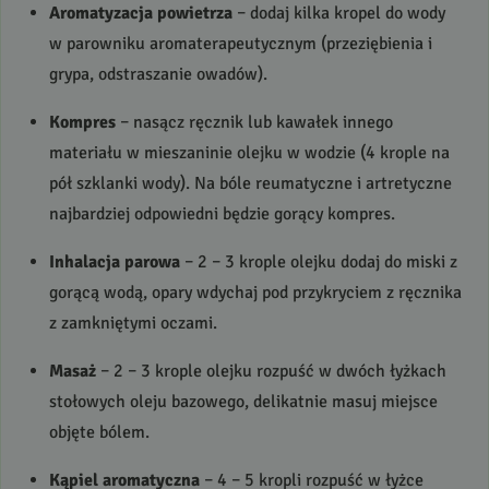
Aromatyzacja powietrza
– dodaj kilka kropel do wody
w parowniku aromaterapeutycznym (przeziębienia i
grypa, odstraszanie owadów).
Kompres
– nasącz ręcznik lub kawałek innego
materiału w mieszaninie olejku w wodzie (4 krople na
pół szklanki wody). Na bóle reumatyczne i artretyczne
najbardziej odpowiedni będzie gorący kompres.
Inhalacja parowa
– 2 – 3 krople olejku dodaj do miski z
gorącą wodą, opary wdychaj pod przykryciem z ręcznika
z zamkniętymi oczami.
Masaż
– 2 – 3 krople olejku rozpuść w dwóch łyżkach
stołowych oleju bazowego, delikatnie masuj miejsce
objęte bólem.
Kąpiel aromatyczna
– 4 – 5 kropli rozpuść w łyżce