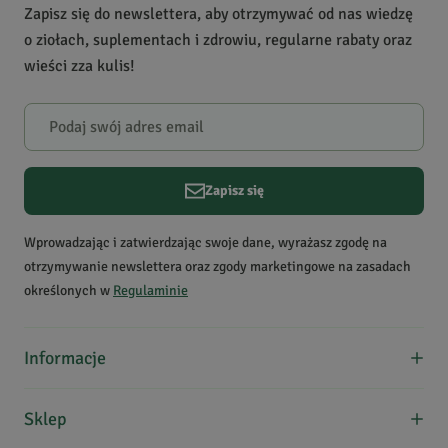
Zapisz się do newslettera, aby otrzymywać od nas wiedzę
stosować podczas laktacji,
2
0
o ziołach, suplementach i zdrowiu, regularne rabaty oraz
nie stosować u małych
1
0
wieści zza kulis!
dzieci, do użytku
zewnętrznego, stosować
Powiadomienie
rozcieńczony
W naszej witrynie opinie mogą dodawać tylko osoby, które
Krótki opis produktu
Słodki, medyczny aromat.
zakupiły produkt.
Dodaj opinię
Rozgrzewa, działa
Zapisz się
przeciwzapalnie i
Krystyna
przeciwbólowo. Przynosi
Data dodania:
08.04.2026
Wprowadzając i zatwierdzając swoje dane, wyrażasz zgodę na
5
ukojenie obolałym
otrzymywanie newslettera oraz zgody marketingowe na zasadach
mięśniom oraz stawom.
określonych w
Regulaminie
Nazwa łacińska
polecam!
Gaultheria procumbens
Informacje
Grzegorz
T.
O nas
Data dodania:
25.10.2021
Sklep
5
Formy płatności