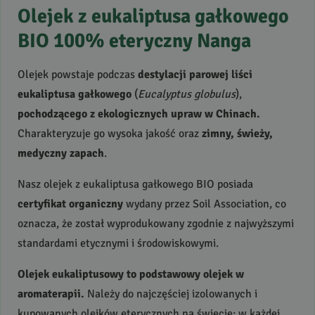
Olejek z eukaliptusa gałkowego
BIO
100% eteryczny Nanga
Olejek powstaje podczas
destylacji parowej liści
eukaliptusa gałkowego
(
Eucalyptus globulus
),
pochodzącego z ekologicznych upraw w Chinach.
Charakteryzuje go wysoka jakość oraz
zimny, świeży,
medyczny zapach
.
Nasz olejek z eukaliptusa gałkowego
BIO
posiada
certyfikat organiczny
wydany przez Soil Association, co
oznacza, że został wyprodukowany zgodnie z najwyższymi
standardami etycznymi i środowiskowymi.
Olejek eukaliptusowy to podstawowy olejek w
aromaterapii.
Należy do najczęściej izolowanych i
kupowanych olejków eterycznych na świecie; w każdej