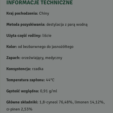
INFORMACJE
TECHNICZNE
Kraj pochodzenia:
Chiny
Metoda pozyskiwania:
destylacja z parą wodną
Użyta część rośliny:
liście
Kolor:
od bezbarwnego do jasnożółtego
Zapach:
orzeźwiający, medyczny
Konsystencja:
rzadka
Temperatura zapłonu:
44°C
Gęstość względna:
0,91 g/ml
Główne składniki:
1,8-cyneol 76,48%, limonen 14,12%,
α-pinen 2,53%