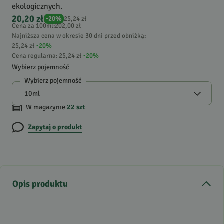
ekologicznych.
20,20 zł
-
20
%
25,24 zł
Cena za 100ml
:
202,00 zł
Najniższa cena w okresie 30 dni przed obniżką:
25,24 zł
-
20
%
Cena regularna
:
25,24 zł
-
20
%
Wybierz pojemność
Wybierz pojemność
W magazynie
22
szt
Zapytaj o produkt
Opis produktu