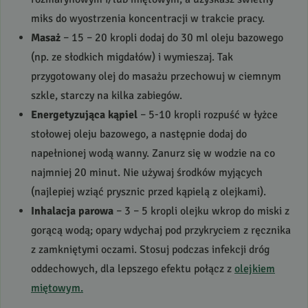
miks do wyostrzenia koncentracji w trakcie pracy.
Masaż
– 15 – 20 kropli dodaj do 30 ml oleju bazowego
(np. ze słodkich migdałów) i wymieszaj. Tak
przygotowany olej do masażu przechowuj w ciemnym
szkle, starczy na kilka zabiegów.
Energetyzująca kąpiel
– 5-10 kropli rozpuść w łyżce
stołowej oleju bazowego, a następnie dodaj do
napełnionej wodą wanny. Zanurz się w wodzie na co
najmniej 20 minut. Nie używaj środków myjących
(najlepiej wziąć prysznic przed kąpielą z olejkami).
Inhalacja parowa
– 3 – 5 kropli olejku wkrop do miski z
gorącą wodą; opary wdychaj pod przykryciem z ręcznika
z zamkniętymi oczami. Stosuj podczas infekcji dróg
oddechowych, dla lepszego efektu połącz z
olejkiem
miętowym.