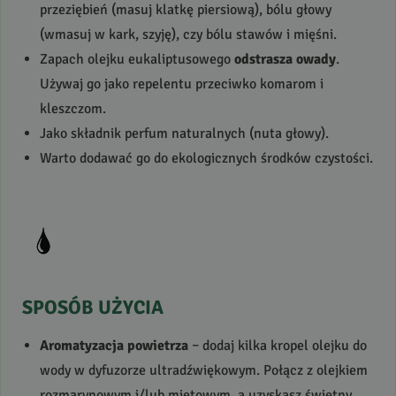
przeziębień (masuj klatkę piersiową), bólu głowy
(wmasuj w kark, szyję), czy bólu stawów i mięśni.
Zapach olejku eukaliptusowego
odstrasza owady
.
Używaj go jako repelentu przeciwko komarom i
kleszczom.
Jako składnik perfum naturalnych (nuta głowy).
Warto dodawać go do ekologicznych środków czystości.
SPOSÓB
UŻYCIA
Aromatyzacja powietrza
– dodaj kilka kropel olejku do
wody w dyfuzorze ultradźwiękowym. Połącz z olejkiem
rozmarynowym i/lub miętowym, a uzyskasz świetny