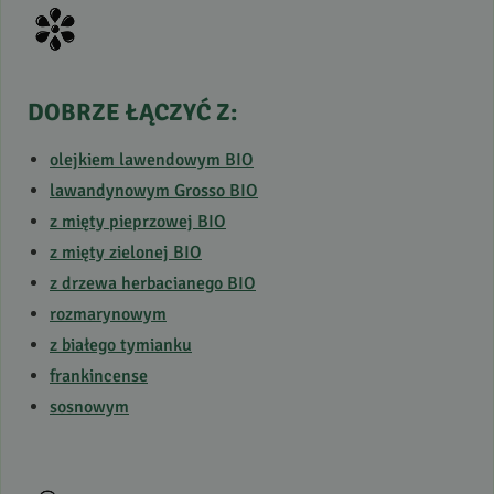
DOBRZE
ŁĄCZYĆ
Z:
olejkiem lawendowym
BIO
lawandynowym Grosso
BIO
z mięty pieprzowej
BIO
z mięty zielonej
BIO
z drzewa herbacianego
BIO
rozmarynowym
z białego tymianku
frankincense
sosnowym