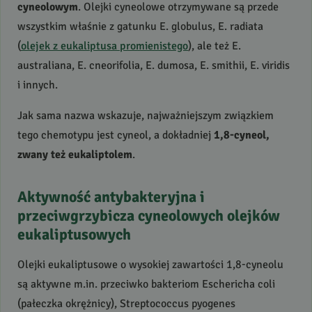
cyneolowym
. Olejki cyneolowe otrzymywane są przede
wszystkim właśnie z gatunku E. globulus, E. radiata
(
olejek z eukaliptusa promienistego
), ale też E.
australiana, E. cneorifolia, E. dumosa, E. smithii, E. viridis
i innych.
Jak sama nazwa wskazuje, najważniejszym związkiem
tego chemotypu jest cyneol, a dokładniej
1,8-cyneol,
zwany też eukaliptolem
.
Aktywność antybakteryjna i
przeciwgrzybicza cyneolowych olejków
eukaliptusowych
Olejki eukaliptusowe o wysokiej zawartości 1,8-cyneolu
są aktywne m.in. przeciwko bakteriom Eschericha coli
(pałeczka okrężnicy), Streptococcus pyogenes