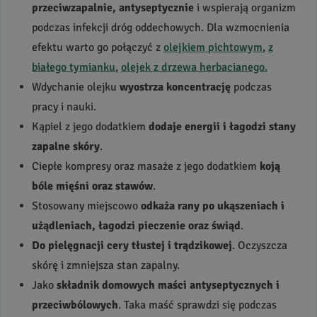
przeciwzapalnie, antyseptycznie
i wspierają organizm
podczas infekcji dróg oddechowych. Dla wzmocnienia
efektu warto go połączyć z
olejkiem pichtowym
,
z
białego tymianku
,
olejek z drzewa herbacianego.
Wdychanie olejku
wyostrza koncentrację
podczas
pracy i nauki.
Kąpiel z jego dodatkiem
dodaje energii i łagodzi stany
zapalne skóry
.
Ciepłe kompresy oraz masaże z jego dodatkiem
koją
bóle mięśni oraz stawów
.
Stosowany miejscowo
odkaża rany po ukąszeniach i
użądleniach, łagodzi pieczenie oraz świąd
.
Do pielęgnacji cery tłustej i trądzikowej
. Oczyszcza
skórę i zmniejsza stan zapalny.
Jako
składnik domowych maści antyseptycznych i
przeciwbólowych
. Taka maść sprawdzi się podczas