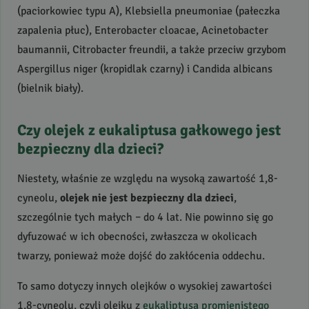
(paciorkowiec typu A), Klebsiella pneumoniae (pałeczka
zapalenia płuc), Enterobacter cloacae, Acinetobacter
baumannii, Citrobacter freundii, a także przeciw grzybom
Aspergillus niger (kropidlak czarny) i Candida albicans
(bielnik biały).
Czy olejek z eukaliptusa gałkowego jest
bezpieczny dla dzieci?
Niestety, właśnie ze względu na wysoką zawartość 1,8-
cyneolu,
olejek nie jest bezpieczny dla dzieci
,
szczególnie tych małych – do 4 lat. Nie powinno się go
dyfuzować w ich obecności, zwłaszcza w okolicach
twarzy, ponieważ może dojść do zakłócenia oddechu.
To samo dotyczy innych olejków o wysokiej zawartości
1,8-cyneolu, czyli olejku z
eukaliptusa promienistego