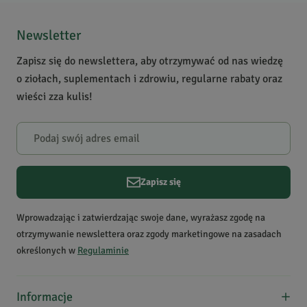
antyseptyczne, działanie
Jeszcze nikt nie ocenił tego produktu.
przeciwzapalne,
Bądź pierwszą osobą, która podzieli się opinią o tym
Newsletter
pielęgnacja cery tłustej i
produkcie!
trądzikowej, masaże i
Zapisz się do newslettera, aby otrzymywać od nas wiedzę
kąpiele energetyzujące,
Powiadomienie
o ziołach, suplementach i zdrowiu, regularne rabaty oraz
działanie wykrztuśne
W naszej witrynie opinie mogą dodawać tylko osoby,
wieści zza kulis!
które zakupiły produkt.
Dodaj opinię
Ostrzeżenia
do użytku zewnętrznego,
unikać kontaktu z oczami i
uchem wewnętrznym, nie
dla kobiet w ciąży i dzieci
Zapisz się
poniżej 4 roku życia
Krótki opis produktu
Świeży, mroźny,
Wprowadzając i zatwierdzając swoje dane, wyrażasz zgodę na
intensywny. Poprawia
otrzymywanie newslettera oraz zgody marketingowe na zasadach
koncentrację, wspiera
określonych w
Regulaminie
układ oddechowy. Olejek
pochodzi z upraw
Informacje
ekologicznych.