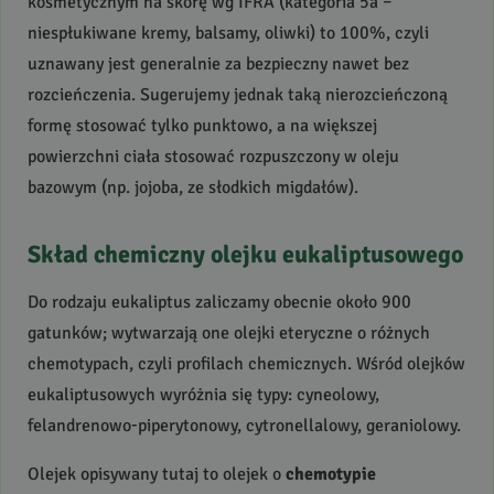
kosmetycznym na skórę wg
IFRA
(kategoria 5a –
niespłukiwane kremy, balsamy, oliwki) to 100%, czyli
uznawany jest generalnie za bezpieczny nawet bez
rozcieńczenia. Sugerujemy jednak taką nierozcieńczoną
formę stosować tylko punktowo, a na większej
powierzchni ciała stosować rozpuszczony w oleju
bazowym (np. jojoba, ze słodkich migdałów).
Skład chemiczny olejku eukaliptusowego
Do rodzaju eukaliptus zaliczamy obecnie około 900
gatunków; wytwarzają one olejki eteryczne o różnych
chemotypach, czyli profilach chemicznych. Wśród olejków
eukaliptusowych wyróżnia się typy: cyneolowy,
felandrenowo-piperytonowy, cytronellalowy, geraniolowy.
Olejek opisywany tutaj to olejek o
chemotypie