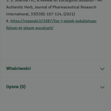
5. S. Sharma i in., A Review on Eucalyptus Globulus – An
Authentic Herb, Journal of Pharmaceutical Research
International, 33(53B): 107-114, (2021)
6.
https://rozanski.li/1087/lisc-i-olejek-eukaliptusa-
folium-et-oleum-eucalypti/
Właściwości
Kraj pochodzenia
Chiny
Opinie (0)
Aromat
świeży, medyczny
Zastosowanie
inhalacje, aromatyzacja
pomieszczeń, działanie
Brak opinii