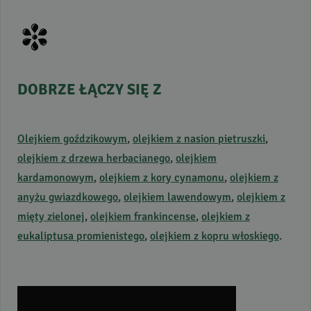
DOBRZE
ŁĄCZY
SIĘ
Z
Olejkiem goździkowym
,
olejkiem z nasion pietruszki
,
olejkiem z drzewa herbacianego
,
olejkiem
kardamonowym
,
olejkiem z kory cynamonu
,
olejkiem z
anyżu gwiazdkowego
,
olejkiem lawendowym
,
olejkiem z
mięty zielonej
,
olejkiem frankincense
,
olejkiem z
eukaliptusa promienistego
,
olejkiem z kopru włoskiego
.