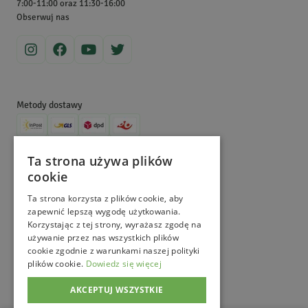
7:00-11:00 oraz 11:30-16:00
sprowadzamy, uprawiamy, zbieramy i sprzedajemy zioła, ale także
Doskonały
Obserwuj nas
dzielimy się wiedzą na ich temat. Zajrzyj na nasz Magiczny Blogród,
aby dowiedzieć się więcej!
Dariusz
D.
Data dodania:
08.09.2020
4
Metody dostawy
Ładny zapach
Metody płatności
Ta strona używa plików
cookie
Barbara
©
MagicznyOgród
2026
. All Right Reserved.
Data dodania:
03.10.2019
e-commerce platform by
5
Ta strona korzysta z plików cookie, aby
zapewnić lepszą wygodę użytkowania.
Korzystając z tej strony, wyrażasz zgodę na
używanie przez nas wszystkich plików
Bardzo dobra jakość. Doskonały do inhalacji.
cookie zgodnie z warunkami naszej polityki
plików cookie.
Dowiedz się więcej
AKCEPTUJ WSZYSTKIE
Joanna
N.
Data dodania:
16.12.2018