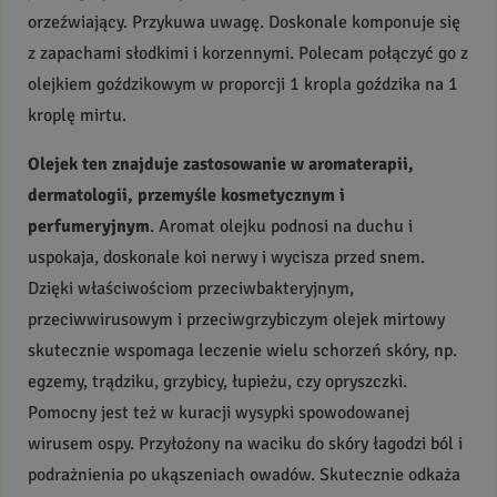
orzeźwiający. Przykuwa uwagę. Doskonale komponuje się
z zapachami słodkimi i korzennymi. Polecam połączyć go z
olejkiem goździkowym w proporcji 1 kropla goździka na 1
kroplę mirtu.
Olejek ten znajduje zastosowanie w aromaterapii,
dermatologii, przemyśle kosmetycznym i
perfumeryjnym
. Aromat olejku podnosi na duchu i
uspokaja, doskonale koi nerwy i wycisza przed snem.
Dzięki właściwościom przeciwbakteryjnym,
przeciwwirusowym i przeciwgrzybiczym olejek mirtowy
skutecznie wspomaga leczenie wielu schorzeń skóry, np.
egzemy, trądziku, grzybicy, łupieżu, czy opryszczki.
Pomocny jest też w kuracji wysypki spowodowanej
wirusem ospy. Przyłożony na waciku do skóry łagodzi ból i
podrażnienia po ukąszeniach owadów. Skutecznie odkaża