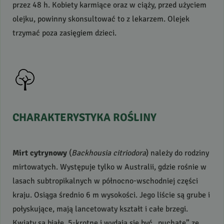
przez 48 h. Kobiety karmiące oraz w ciąży, przed użyciem
olejku, powinny skonsultować to z lekarzem. Olejek
trzymać poza zasięgiem dzieci.
CHARAKTERYSTYKA
ROŚLINY
Mirt cytrynowy
(
Backhousia citriodora
) należy do rodziny
mirtowatych. Występuje tylko w Australii, gdzie rośnie w
lasach subtropikalnych w północno-wschodniej części
kraju. Osiąga średnio 6 m wysokości. Jego liście są grube i
połyskujące, mają lancetowaty kształt i całe brzegi.
Kwiaty są białe, 5-krotne i wydają się być „puchate” ze