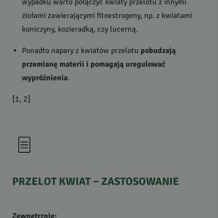
wypadku warto połączyć kwiaty przelotu z innymi
ziołami zawierającymi fitoestrogeny, np. z kwiatami
koniczyny, kozieradką, czy lucerną.
Ponadto napary z kwiatów przelotu
pobudzają
przemianę materii i pomagają uregulować
wypróżnienia
.
[1, 2]
PRZELOT
KWIAT
–
ZASTOSOWANIE
Zewnętrznie: