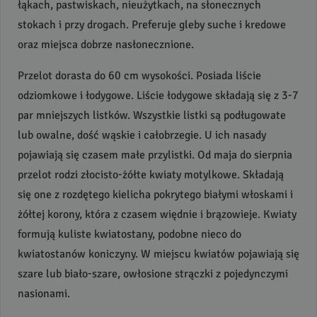
łąkach, pastwiskach, nieużytkach, na słonecznych
stokach i przy drogach. Preferuje gleby suche i kredowe
oraz miejsca dobrze nasłonecznione.
Przelot dorasta do 60 cm wysokości. Posiada liście
odziomkowe i łodygowe. Liście łodygowe składają się z 3-7
par mniejszych listków. Wszystkie listki są podługowate
lub owalne, dość wąskie i całobrzegie. U ich nasady
pojawiają się czasem małe przylistki. Od maja do sierpnia
przelot rodzi złocisto-żółte kwiaty motylkowe. Składają
się one z rozdętego kielicha pokrytego białymi włoskami i
żółtej korony, która z czasem więdnie i brązowieje. Kwiaty
formują kuliste kwiatostany, podobne nieco do
kwiatostanów koniczyny. W miejscu kwiatów pojawiają się
szare lub biało-szare, owłosione strączki z pojedynczymi
nasionami.