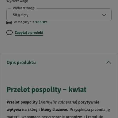
Wybierz wagę
Wybierz wagę
W magazynie
185
szt
Zapytaj o produkt
Opis produktu
Przelot pospolity – kwiat
Przelot pospolity
(
Anthyllis vulneraria
)
pozytywnie
wpływa na skórę i błony śluzowe.
Przyspiesza przemianę
materii, wspomaga oczyszczanie organizmu i reguluje