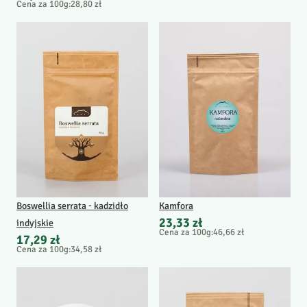
Cena za 100g
:
28,80 zł
Boswellia serrata - kadzidło
Kamfora
23,33 zł
indyjskie
Cena za 100g
:
46,66 zł
17,29 zł
Cena za 100g
:
34,58 zł