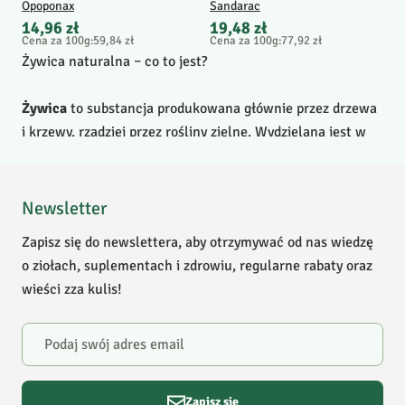
Opoponax
Sandarac
14,96 zł
19,48 zł
Cena za 100g
:
59,84 zł
Cena za 100g
:
77,92 zł
Żywica naturalna – co to jest?
Żywica
to substancja produkowana głównie przez drzewa
i krzewy, rzadziej przez rośliny zielne. Wydzielana jest w
momencie, gdy tkanka zewnętrzna, np. kora drzewa
zostaje uszkodzona. Pełni rolę opatrunku, który ma
ochronić uszkodzoną tkankę przed dostaniem się do
Newsletter
środka owadów i patogenów. Żywice krążą wewnątrz
Zapisz się do newslettera, aby otrzymywać od nas wiedzę
roślin w specjalnych kanałach żywicznych, tworzących
o ziołach, suplementach i zdrowiu, regularne rabaty oraz
swoisty system. Po wydostaniu się na zewnątrz, zastygają.
wieści zza kulis!
Żywica z drzewa – jakie ma zastosowanie?
Żywice naturalne zbierane są przez człowieka od
niepamiętnych czasów. Dawniej pełniły ważną rolę w
Zapisz się