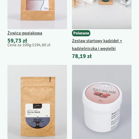
Żywica gwajakowa
Polecane
59,73 zł
Zestaw startowy kadzideł +
Cena za 100g
:
1194,60 zł
kadzielniczka i węgielki
78,19 zł