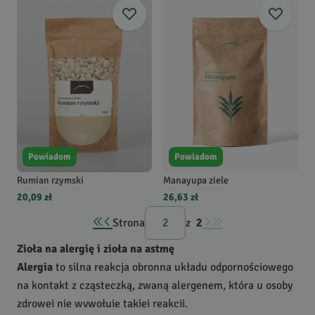
Powiadom
Powiadom
Rumian rzymski
Manayupa ziele
20,09 zł
26,63 zł
Strona
z
2
Zioła na alergię i zioła na astmę
Alergia
to silna reakcja obronna układu odpornościowego
na kontakt z cząsteczką, zwaną alergenem, która u osoby
zdrowej nie wywołuje takiej reakcji.