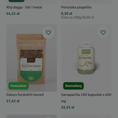
Klip dagga - liść i kwiat
Portulaka pospolita
44,21 zł
9,30 zł
Cena za 100g
:
18,60 zł
Powiadom
Bestsellery
Coleus forskohlii korzeń
Sarsaparilla 100 kapsułek x 400
17,42 zł
mg
32,45 zł