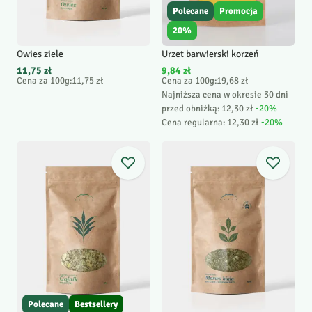
Polecane
Promocja
20
%
Owies ziele
Urzet barwierski korzeń
11,75 zł
9,84 zł
Cena za 100g
:
11,75 zł
Cena za 100g
:
19,68 zł
Najniższa cena w okresie 30 dni
przed obniżką:
12,30 zł
-
20
%
Cena regularna
:
12,30 zł
-
20
%
Polecane
Bestsellery