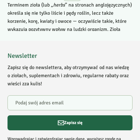
Terminem zioła (lub „
herbs
” na stronach anglojęzycznych)
określa się nie tylko liście i pędy roślin, lecz także
korzenie, korę, kwiaty i owoce — oczywiście takie, które
wykazują pozytywny wpływ na ludzki organizm. Zioła
charakteryzują się szerokim spektrum zastosowań –
wspierają pamięć, odporność, trawienie i układ moczowy,
pomagają w oczyszczaniu organizmu i poprawie
Newsletter
samopoczucia. Wśród nich znajdziesz zarówno
zioła na
Zapisz się do newslettera, aby otrzymywać od nas wiedzę
pamięć
,
zioła na nerki i układ moczowy
,
zioła na zatoki
,
o ziołach, suplementach i zdrowiu, regularne rabaty oraz
zioła na prostatę
i wiele, wiele innych.
wieści zza kulis!
Na naszym
blogu zielarskim
dowiesz się, jak rośliny mogą
wspierać codzienne funkcjonowanie oraz jak dobrać
odpowiednie zioła do swoich potrzeb.
Zapisz się
Suszone zioła można stosować na wiele sposobów, a
najpopularniejszy z nich to oczywiście spożywanie
Wprowadzając i zatwierdzając swoje dane, wyrażasz zgodę na