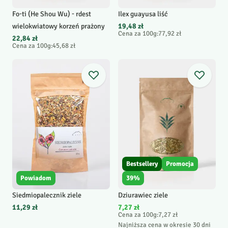
Fo-ti (He Shou Wu) - rdest
Ilex guayusa liść
wielokwiatowy korzeń prażony
19,48 zł
Cena za 100g
:
77,92 zł
22,84 zł
Cena za 100g
:
45,68 zł
Bestsellery
Promocja
Powiadom
39
%
Siedmiopalecznik ziele
Dziurawiec ziele
11,29 zł
7,27 zł
Cena za 100g
:
7,27 zł
Najniższa cena w okresie 30 dni