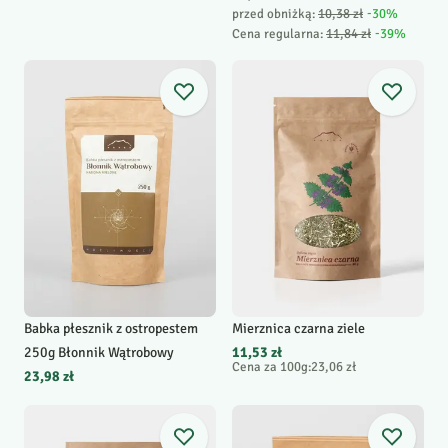
przed obniżką:
10,38 zł
-
30
%
Cena regularna
:
11,84 zł
-
39
%
Babka płesznik z ostropestem
Mierznica czarna ziele
250g Błonnik Wątrobowy
11,53 zł
Cena za 100g
:
23,06 zł
23,98 zł