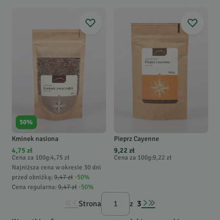
50
%
Kminek nasiona
Pieprz Cayenne
4,75 zł
9,22 zł
Cena za 100g
:
4,75 zł
Cena za 100g
:
9,22 zł
Najniższa cena w okresie 30 dni
przed obniżką:
9,47 zł
-
50
%
Cena regularna
:
9,47 zł
-
50
%
Strona
z
3