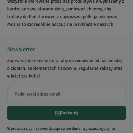
Wszystkie oferowane przez nas produktywa s wybieramy z
bardzo surową starannością, ponieważ chcemy, aby
trafiały do Państurowce z najwyższej półki jakościowej.
Można to szczególnie odczuć na przykładzie naszych
przypraw
, których świeżość oraz wyrazisty smak i aromat
zachwycą każdego najwybredniejszego kucharza.
Newsletter
Zachęcamy do zaopatrywania się u nas w podstawowe
Zapisz się do newslettera, aby otrzymywać od nas wiedzę
przyprawy, a także do zapoznania się z tymi nieco bardziej
o ziołach, suplementach i zdrowiu, regularne rabaty oraz
ekstrawaganckimi. W naszej ofercie znajdą państwo takie
wieści zza kulis!
rarytasy jak
asafetyda
,
bertram
,
arcydzięgiel
,
czubryca
,
galgant
, wanilia,
szafran
,
kwiat muszkatołowca
,
czarna
sól
,
pieprz cubeba
,
pieprz długi
i
pieprz syczuański
.
Porady o tym, jak zastosować je w kuchni, znajdziecie w
opisie każdej z przypraw.
Zapisz się
Zapraszamy do testów!
Wprowadzając i zatwierdzając swoje dane, wyrażasz zgodę na