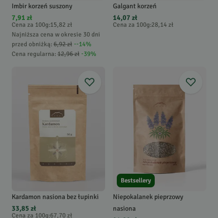
Imbir korzeń suszony
Galgant korzeń
7,91 zł
14,07 zł
Cena za 100g
:
15,82 zł
Cena za 100g
:
28,14 zł
Najniższa cena w okresie 30 dni
przed obniżką:
6,92 zł
-
-14
%
Cena regularna
:
12,96 zł
-
39
%
Bestsellery
Kardamon nasiona bez łupinki
Niepokalanek pieprzowy
33,85 zł
nasiona
Cena za 100g
:
67,70 zł