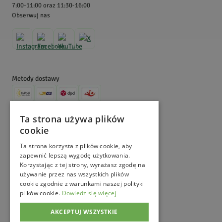
7:00-11:00 oraz 11:30-16:00
sprowadzamy, uprawiamy, zbieramy i sprzedajemy zioła, ale także
Obserwuj nas
dzielimy się wiedzą na ich temat. Zajrzyj na nasz Magiczny Blogród,
aby dowiedzieć się więcej!
Metody dostawy
Metody płatności
Ta strona używa plików
cookie
©
MagicznyOgród
2026
. All Right Reserved.
e-commerce platform by
Ta strona korzysta z plików cookie, aby
zapewnić lepszą wygodę użytkowania.
Korzystając z tej strony, wyrażasz zgodę na
używanie przez nas wszystkich plików
cookie zgodnie z warunkami naszej polityki
plików cookie.
Dowiedz się więcej
AKCEPTUJ WSZYSTKIE